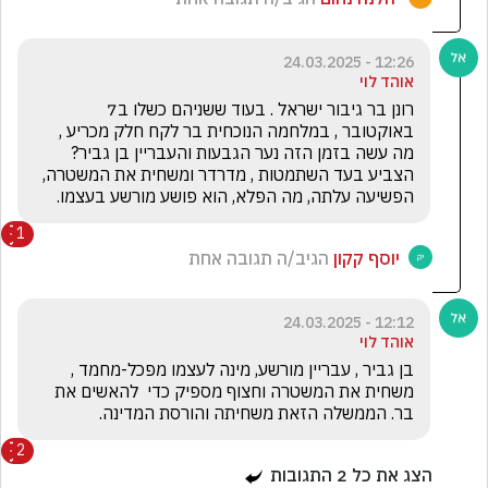
12:26 - 24.03.2025
אוהד לוי
רונן בר גיבור ישראל . בעוד ששניהם כשלו ב7 
באוקטובר , במלחמה הנוכחית בר לקח חלק מכריע , 
מה עשה בזמן הזה נער הגבעות והעבריין בן גביר? 
הצביע בעד השתמטות , מדרדר ומשחית את המשטרה, 
הפשיעה עלתה, מה הפלא, הוא פושע מורשע בעצמו. 
1
יוסף קקון
הגיב/ה תגובה אחת
12:12 - 24.03.2025
אוהד לוי
בן גביר , עבריין מורשע, מינה לעצמו מפכל-מחמד , 
משחית את המשטרה וחצוף מספיק כדי  להאשים את 
בר. הממשלה הזאת משחיתה והורסת המדינה.
2
הצג את כל
2
התגובות