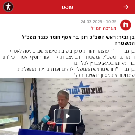
פוסט
10:35 - 24.03.2025
מערכת חמ״ל
בן גביר: ראש השב"כ רונן בר אסף חומר כנגד מפכ"ל
המשטרה
בן גביר - יו"ר עוצמה יהודית טוען בישיבת סיעתו: שב"כ ניסה לאסוף 
חומר נגד מפכ"ל המשטרה - רב ניצב דני לוי - עוד הוסיף ואמר - כי "רונן 
בר- מקומו בכלא, עבריין לכל דבר"
בן גביר- "דורש מראש הממשלה להקים ועדת בדיקה ממשלתית 
שתחקור את ניסיון ההפיכה הזה"
Play