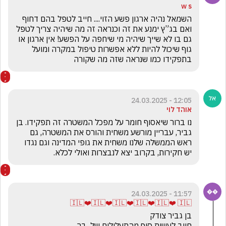
w s
השמאל נהיה ארגון פשע הזוי.... חייב לטפל בהם דחוף 
ואם בג”ץ ימנע את זה וכנראה זה מה שיהיה צריך לטפל 
גם בו לא שייך שיהיה מי שיחפה על הפשע! אין ארגון או 
גוף שיכול להיות ללא אפשרות טיפול במקרה ומועל 
בתפקידו כמו שנראה שזה מה שקורה 
12:05 - 24.03.2025
אוהד לוי
נו ברור שיאסוף חומר על מפכל המשטרה זה תפקידו. בן 
גביר, עבריין מורשע משחית והורס את המשטרה, גם 
ראש הממשלה שלנו משחית את גופי המדינה וגם נגדו 
יש חקירות, בקרוב יצא לנבצרות ואולי לכלא.
11:57 - 24.03.2025
🇮🇱❤️🇮🇱❤️🇮🇱❤️🇮🇱❤️🇮🇱❤️ 🇮🇱