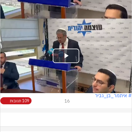
Video
Play
Video
# איתמר_בן_גביר
16
109 תגובות