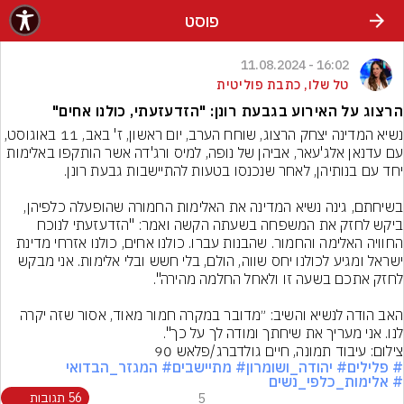
פוסט
16:02 - 11.08.2024
טל שלו, כתבת פוליטית
הרצוג על האירוע בגבעת רונן: "הזדעזעתי, כולנו אחים"
נשיא המדינה יצחק הרצוג, שוחח הערב, יום ראשון, ז' באב, 11 באוגוסט, 
עם עדנאן אלג'עאר, אביהן של נופה, למיס ורג'דה אשר הותקפו באלימות 
בשיחתם, גינה נשיא המדינה את האלימות החמורה שהופעלה כלפיהן, 
ביקש לחזק את המשפחה בשעתה הקשה ואמר: "הזדעזעתי לנוכח 
החוויה האלימה והחמור. שהבנות עברו. כולנו אחים, כולנו אזרחי מדינת 
ישראל ומגיע לכולנו יחס שווה, הולם, בלי חשש ובלי אלימות. אני מבקש 
האב הודה לנשיא והשיב: ״מדובר במקרה חמור מאוד, אסור שזה יקרה 
לנו. אני מעריך את שיחתך ומודה לך על כך".
צילום: עיבוד תמונה, חיים גולדברג/פלאש 90
# פלילים
# יהודה_ושומרון
# מתיישבים
# המגזר_הבדואי
# אלימות_כלפי_נשים
5
56 תגובות