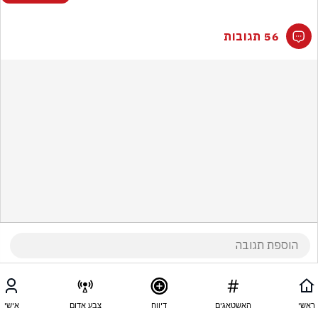
56 תגובות
ראשי
האשטאגים
דיווח
צבע אדום
אישי