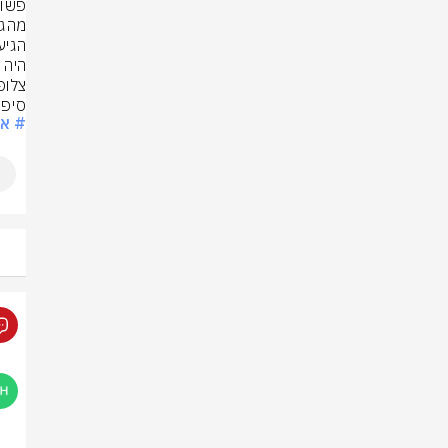
סיפוק
# א