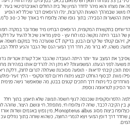
גבר סיני בן 33 ממחוז חונאן חש פתאום בכאבי בטן עזים. פניו החווירו, זיעה 
היה לו מושג שבמהלך השעות הקרובות, יגלו הרופאים דבר שכלל לא הופיע 
המצלמה הלפרוסקופית שנכנסה לגוף חשפה תמונה שלא תיאמן: בתוך חלל 
מכן כצלופח ביצות מסוג Monopterus albus, מין נ