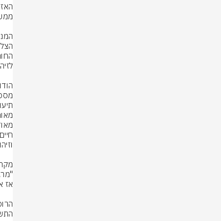
מספר
תיעוד
"מרג