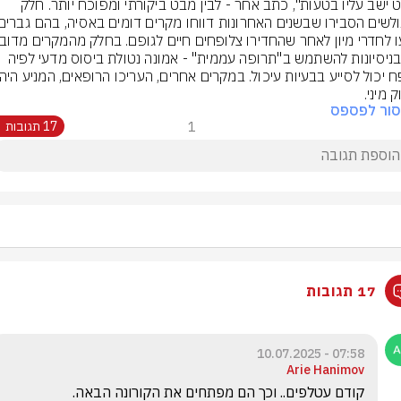
פשוט ישב עליו בטעות", כתב אחר - לבין מבט ביקורתי ומפוכח יותר. חלק 
היה בניסיונות להשתמש ב"תרופה עממית" - אמונה נטולת ביסוס מדעי לפיה 
 מיני.
סור לפספס
1
17 תגובות
17 תגובות
07:58 - 10.07.2025
Arie Hanimov
קודם עטלפים.. וכך הם מפתחים את הקורונה הבאה. 