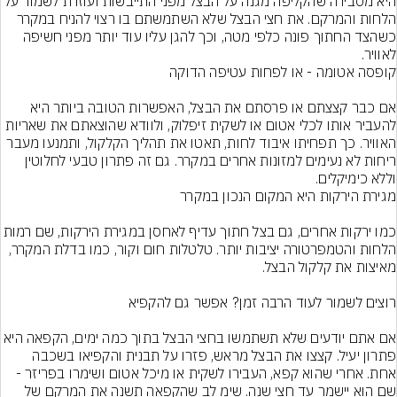
היא מסבירה שהקליפה מגנה על הבצל מפני התייבשות ועוזרת לשמור על 
הלחות והמרקם. את חצי הבצל שלא השתמשתם בו רצוי להניח במקרר 
כשהצד החתוך פונה כלפי מטה, וכך להגן עליו עוד יותר מפני חשיפה 
לאוויר.
אם כבר קצצתם או פרסתם את הבצל, האפשרות הטובה ביותר היא 
להעביר אותו לכלי אטום או לשקית זיפלוק, ולוודא שהוצאתם את שאריות 
האוויר. כך תפחיתו איבוד לחות, תאטו את תהליך הקלקול, ותמנעו מעבר 
ריחות לא נעימים למזונות אחרים במקרר. גם זה פתרון טבעי לחלוטין 
וללא כימיקלים.
כמו ירקות אחרים, גם בצל חתוך עדיף לאחסן במגירת הירקות,
הלחות והטמפרטורה יציבות יותר. טלטלות חום וקור, כמו בדלת המקרר, 
אם אתם יודעים שלא תשתמשו בחצי הבצל בתוך כמה ימים, הקפאה היא 
פתרון יעיל. קצצו את הבצל מראש, פזרו על תבנית והקפיאו בשכבה 
אחת. אחרי שהוא קפא, העבירו לשקית או מיכל אטום ושימרו בפריזר - 
שם הוא יישמר עד חצי שנה. שימ לב שהקפאה תשנה את המרקם של 