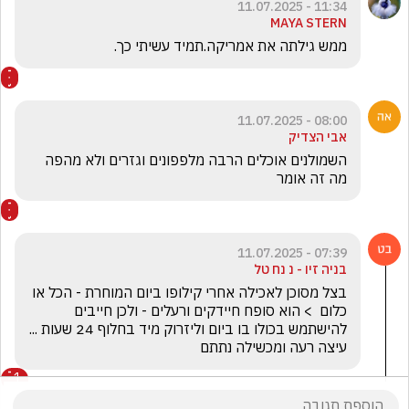
11:34 - 11.07.2025
MAYA STERN
ממש גילתה את אמריקה.תמיד עשיתי כך.
08:00 - 11.07.2025
אבי הצדיק
השמולנים אוכלים הרבה מלפפונים וגזרים ולא מהפה 
מה זה אומר 
07:39 - 11.07.2025
בניה זיו - נ נח טל
בצל מסוכן לאכילה אחרי קילופו ביום המוחרת - הכל או 
כלום  > הוא סופח חיידקים ורעלים - ולכן חייבים 
עיצה רעה ומכשילה נתתם
1
בניה זיו - נ נח טל
הגיב/ה תגובה אחת