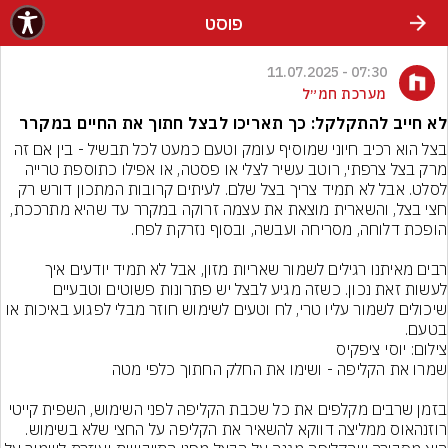
פוסט
07:30 - 11.07.2025
מערכת חמ״ל
לא חייב להתקלקל: כך תאריכו לבצל חתוך את החיים במקרר
בצל הוא רכיב חיוני שמוסיף עומק וטעם כמעט לכל תבשיל - בין אם זה 
מרק בצל צרפתי, רוטב עשיר לצלי או פסטה, או אפילו כתוספת טרייה 
לסלט. אבל לא תמיד צריך בצל שלם. לעיתים קרובות המתכון דורש רק 
חצי בצל, והשארית מוצאת את עצמה זרוקה במקרר עד שהיא מתרככת, 
רבים מאיתנו רגילים לשמור שאריות מזון, אבל לא תמיד יודעים איך 
לעשות זאת נכון. כשזה מגיע לבצל יש פתרונות פשוטים וטבעיים 
שיכולים לשמור עליו טרי, לח וטעים לשימוש חוזר מבלי לפגוע באיכות או 
בטעם.
צילום: יוסי ציפקיס
בזמן שרבים מקלפים את כל שכבת הקליפה לפני השימוש, השפית קייטי 
רוזנהאוס ממליצה דווקא להשאיר את הקליפה על החצי שלא בשימוש. 