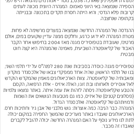
למנהרת אפפליניון שאורכה 1,036 מטר - אמת מים מהמאה ה-6 לפני 
הספירה שנמצאה באי היווני סאמוס. המנהרה היוונית מכונה לעתים 
קרובות פלא הנדסי, והיא הייתה חסרת תקדים בתכנונה ובבנייתה 
ההנדסה של המנהרה החדשה שנמצאה במצרים מרשימה לא פחות.
מטרת המנהרה לא ידוע כרגע, וחלקים ממנה עדיין שקועים במים, אולם 
מרטינז, שעובדת בטפוסיריס מגנה מאז 2004 בחיפוש אחר הקבר 
האבוד של קליאופטרה השביעית, מאמינה שהמנהרה היא קצה חוט 
טפוסיריס מגנה כוסדה בסביבות שנת 280 לפנה"ס על ידי תלמי השני, 
בנו של תלמי הראשון, שהיה אחד ממפקדי צבאו של אלכסנדר מוקדון 
ומאבותיה של קליאופטרה. צוות הארכיאולוגים מאמין שהמקדש הוקדש 
לאל אוסיריס ולאחותו ובת זוגו, האלה איזיס - אלת הרפואה, הקסם 
והטבע שקליאופטרה ניסתה לזהות את עמה איתה. באתר נמצאו צלמיות 
(פסלונים קטנים) של איזיס, כמו גם מטבעות הנושאים את השמות 
ודמויותהם של קליאופטרה ואלכסנדר הגדול.
המנהרה כבר הניבה כמה אוצרות: גוש מלבני של אבן גיר וחתיכות חרס. 
הארכיאולוגים שעבדו באתר מעריכים שהמשך החפירה במקום יכולה 
לתת לנו מידע נוסף על האם המנהרה החדשה יכולה להוביל לקברים 