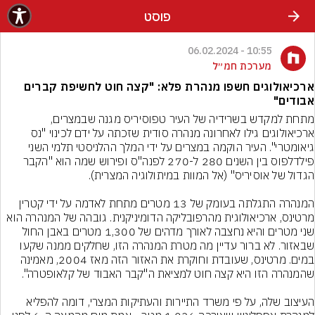
פוסט
10:55 - 06.02.2024
מערכת חמ״ל
ארכיאולוגים חשפו מנהרת פלא: "קצה חוט לחשיפת קברים
אבודים"
מתחת למקדש בשרידיה של העיר טפוסיריס מגנה שבמצרים, 
ארכיאולוגים גילו לאחרונה מנהרה סודית שזכתה על ידם לכינוי "נס 
גיאומטרי". העיר הוקמה במצרים על ידי המלך ההלניסטי תלמי השני 
פילדלפוס בין השנים 280 ל-270 לפנה"ס ופירוש שמה הוא "הקבר 
המנהרה התגלתה בעומק של 13 מטרים מתחת לאדמה על ידי קטרין 
מרטינס, ארכיאולוגית מהרפובליקה הדומיניקנית. גובהה של המנהרה הוא 
שני מטרים והיא נחצבה לאורך מדהים של 1,300 מטרים באבן החול 
שבאזור. לא ברור עדיין מה מטרת המנהרה הזו, שחלקים ממנה שקעו 
במים. מרטינס, שעובדת וחוקרת את האזור הזה מאז 2004, מאמינה 
העיצוב שלה, על פי משרד התיירות והעתיקות המצרי, דומה להפליא 