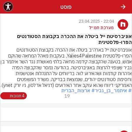
פוסט
22:04 - 23.04.2025
מערכת חמ״ל
אוניברסיטת ייל ביטלה את ההכרה בקבוצת הסטודנטים
הפרו-פלסטינית
אוניברסיטת ייל בארה״ב ביטלה את ההכרה בקבוצת הסטודנטים 
הפרו-פלסטינית Yalies4Palestine, בעקבות מאהל המחאה שהוקם 
אמש, בטענה שהקבוצה קידמה מחאה בלתי
גביר שצפוי להרצות באוניברסיטה. בהודעה נמסר שהקבוצה הפרה 
אזהרות קודמות ושהאירוע לווה בדיווחים על התנהלות אנטישמית 
וחסימת סטודנטים יהודים, שנמצאת בבדיקה. משרד המשפטים 
האמריקני דיווח שהוא עוקב אחר האירועים (דניאל אדלסון, ניו יורק ynet).
# איתמר_בן_גביר
# ארצות_הברית
19
4 תגובות