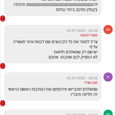
להםםםםםםםםםםםםםםםםםםםםםםםםםם תיכחדו 
בקפלן כולכם ביחד נבלות
14:30 - 03.07.2025
מאיר עזמה
צריך לסגור את כל הקיבוצים שם לבנות אזור תעשייה 
לא הספיק לכם שתבחו  אתכם
14:22 - 03.07.2025
חנה שירי
שמאלנים תתביישו פירנסתם את הנוחבות האשם הראשי 
זה חליווה וחבריו 