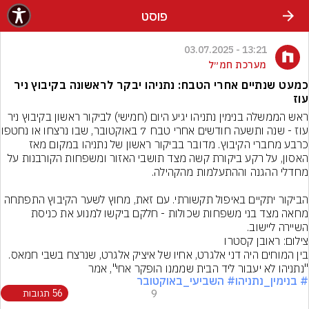
פוסט
13:21 - 03.07.2025
מערכת חמ״ל
כמעט שנתיים אחרי הטבח: נתניהו יבקר לראשונה בקיבוץ ניר
עוז
ראש הממשלה בנימין נתניהו יגיע היום (חמישי) לביקור ראשון בקיבוץ ניר 
עוז - שנה ותשעה חודשים א
כרבע מחברי הקיבוץ. מדובר בביקור ראשון של נתניהו במקום מאז 
האסון, על רקע ביקורת קשה מצד תושבי האזור ומשפחות הקורבנות על 
הביקור יתקיים באיפול תקשורתי. עם זאת, מחוץ לשער הקיבוץ התפתחה 
מחאה מצד בני משפחות שכולות - חלקם ביקשו למנוע את כניסת 
השיירה ליישוב.
צילום: ראובן קסטרו
בין המוחים היה דני אלגרט, אחיו של איציק אלגרט, שנרצח בשבי חמאס. 
"נתניהו לא יעבור ליד הבית שממנו הופקר אחי", אמר
# בנימין_נתניהו
# השביעי_באוקטובר
9
56 תגובות