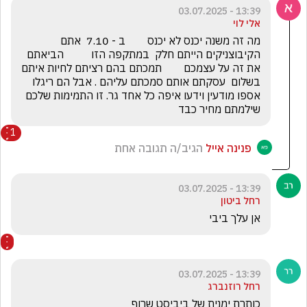
13:39 - 03.07.2025
אלי לוי
מה זה משנה יכנס לא יכנס        ב - 7.10  אתם 
הקיבוצניקים הייתם חלק  במתקפה הזו          הביאתם 
את זה על עצמכם        תמכתם בהם רציתם לחיות איתם 
בשלום  עסקתם אותם סמכתם עליהם . אבל הם ריגלו 
אספו מודעין וידעו איפה כל אחד גר. זו התמימות שלכם 
שילמתם מחיר כבד 
1
פנינה אייל
הגיב/ה תגובה אחת
13:39 - 03.07.2025
רחל ביטון
אן עלך ביבי
13:39 - 03.07.2025
רחל רוזנברג
כותרת ימנית של ביביסט שרוף