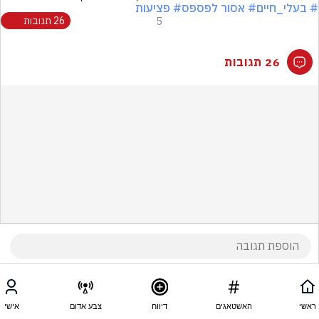
# בעלי_חיים
# אסור לפספס
# פציעות
5
26 תגובות
26 תגובות
ראשי
האשטאגים
דיווח
צבע אדום
אישי