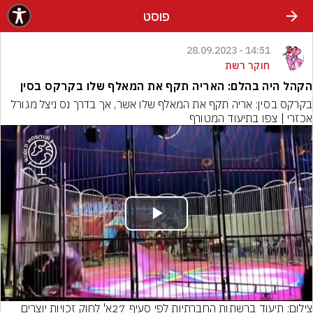
פוסט
14:51 - 28.09.2023
חוקר רשת
הקהל היה בהלם: האריה תקף את המאלף שלו בקרקס בסין
בקרקס בסין: אריה תקף את המאלף שלו אשר, אך בדרך נס ניצל מגורל 
אכזרי | צפו בתיעוד המטורף
Play
Video
צילום: תיעוד ברשתות החברתיות לפי סעיף 27א' לחוק זכויות יוצרים