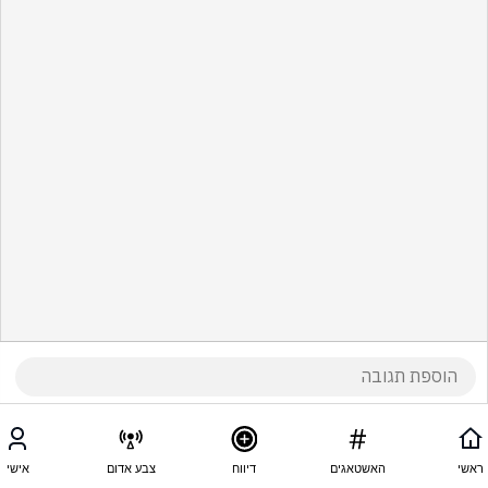
ראשי
האשטאגים
דיווח
צבע אדום
אישי