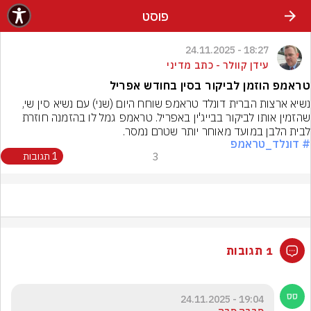
פוסט
18:27 - 24.11.2025
עידן קוולר - כתב מדיני
טראמפ הוזמן לביקור בסין בחודש אפריל
נשיא ארצות הברית דונלד טראמפ שוחח היום (שני) עם נשיא סין שי, 
שהזמין אותו לביקור בבייג'ין באפריל. טראמפ גמל לו בהזמנה חוזרת 
לבית הלבן במועד מאוחר יותר שטרם נמסר.
# דונלד_טראמפ
3
1 תגובות
1 תגובות
19:04 - 24.11.2025