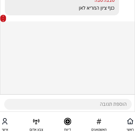
סבבה סבה
כנף ציון המריא לאן
ראשי
האשטאגים
דיווח
צבע אדום
אישי