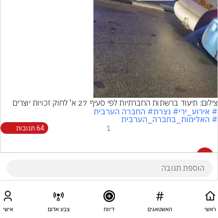
Video
צילום: תיעוד ברשתות החברתיות לפי סעיף 27 א' לחוק זכויות יוצרים
# אירוע_ירי
# נצרת
# החברה הערבית
# האלימות_בחברה_הערבית
1
64 תגובות
64 תגובות
ראשי
האשטאגים
דיווח
צבע אדום
אישי