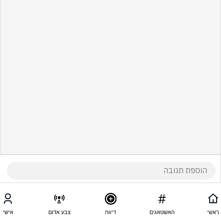
ראשי
האשטאגים
דיווח
צבע אדום
אישי