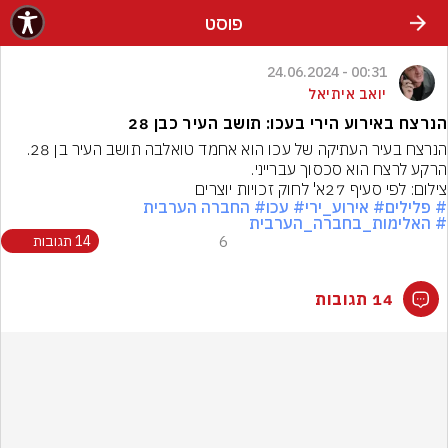
פוסט
00:31 - 24.06.2024
יואב איתיאל
הנרצח באירוע הירי בעכו: תושב העיר כבן 28
הנרצח בעיר העתיקה של עכו הוא אחמד טואלבה תושב העיר בן 28. 
הרקע לרצח הוא סכסוך עברייני.
צילום: לפי סעיף 27א' לחוק זכויות יוצרים
# פלילים
# אירוע_ירי
# עכו
# החברה הערבית
# האלימות_בחברה_הערבית
6
14 תגובות
14 תגובות