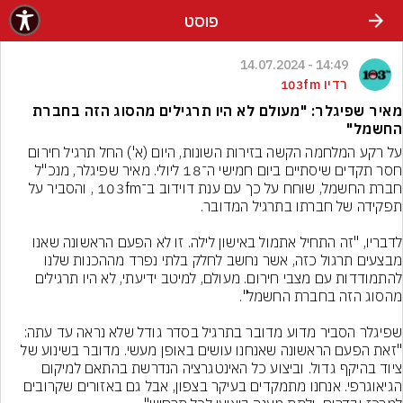
פוסט
14:49 - 14.07.2024
רדיו 103fm
מאיר שפיגלר: "מעולם לא היו תרגילים מהסוג הזה בחברת
החשמל"
על רקע המלחמה הקשה בזירות השונות, היום (א') החל תרגיל חירום 
חסר תקדים שיסתיים ביום חמישי ה־18 ליולי. מאיר שפיגלר, מנכ"ל 
חברת החשמל, שוחח על כך עם ענת דוידוב ב־103fm , והסביר על 
לדבריו, "זה התחיל אתמול באישון לילה. זו לא הפעם הראשונה שאנו 
מבצעים תרגול כזה, אשר נחשב לחלק בלתי נפרד מההכנות שלנו 
להתמודדות עם מצבי חירום. מעולם, למיטב ידיעתי, לא היו תרגילים 
שפיגלר הסביר מדוע מדובר בתרגיל בסדר גודל שלא נראה עד עתה: 
"זאת הפעם הראשונה שאנחנו עושים באופן מעשי. מדובר בשינוע של 
ציוד בהיקף גדול. וביצוע כל האינטגרציה הנדרשת בהתאם למיקום 
הגיאוגרפי. אנחנו מתמקדים בעיקר בצפון, אבל גם באזורים שקרובים 