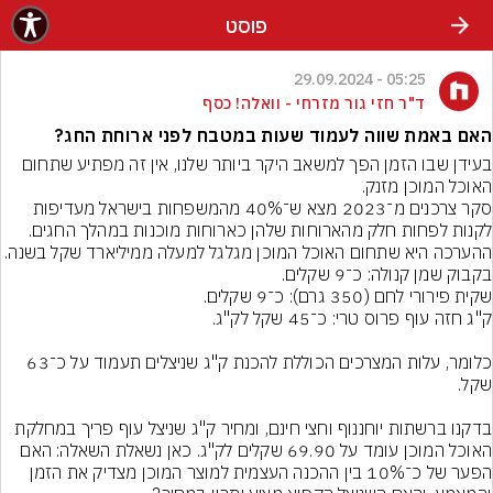
פוסט
05:25 - 29.09.2024
ד"ר חזי גור מזרחי - וואלה! כסף
האם באמת שווה לעמוד שעות במטבח לפני ארוחת החג?
בעידן שבו הזמן הפך למשאב היקר ביותר שלנו, אין זה מפתיע שתחום 
האוכל המוכן מזנק.
סקר צרכנים מ־2023 מצא ש־40% מהמשפחות בישראל מעדיפות 
לקנות לפחות חלק מהארוחות שלהן כארוחות מוכנות במהלך החגים. 
ההערכה היא שתחום האוכל המוכן מגלגל למעלה ממיליארד שקל בשנה.
כלומר, עלות המצרכים הכוללת להכנת ק"ג שניצלים תעמוד על כ־63 
בדקנו ברשתות יוחננוף וחצי חינם, ומחיר ק"ג שניצל עוף פריך במחלקת 
האוכל המוכן עומד על 69.90 שקלים לק"ג. כאן נשאלת השאלה: האם 
הפער של כ־10% בין ההכנה העצמית למוצר המוכן מצדיק את הזמן 