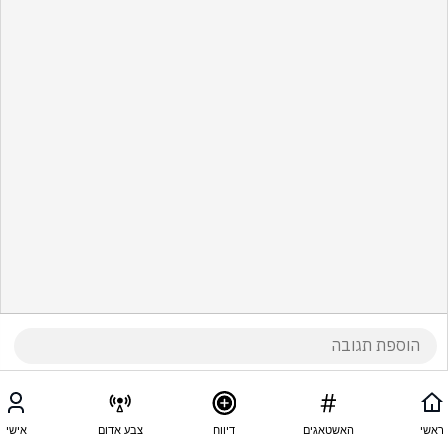
ראשי
האשטאגים
דיווח
צבע אדום
אישי