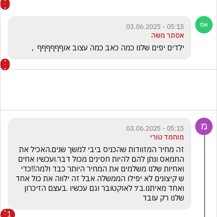
05:15 - 03.06.2025
אסתר משה
ילדים יפים שלנו כמה כאב כמה עצוב אוףףףףףף  , 
05:15 - 03.06.2025
מוחמד טורי
זה מחיר המזוודות שהכניס ביבי למשך שנים.האכיל את 
החמאס ונתן להם להיות חסינים מכול דבר.ועכשיו אחים 
ואחיות שלנו משלמים את המחיר היותר כבד ולמה!!כדי 
ש קיצונים לא יפילו הממשלה אבל זה ילווה את כול אחד 
ואחד מאיתנו.ב7 לאוקטובר וגם עכשיו .בעצם הזיכרון 
שלנו רק עובד
1