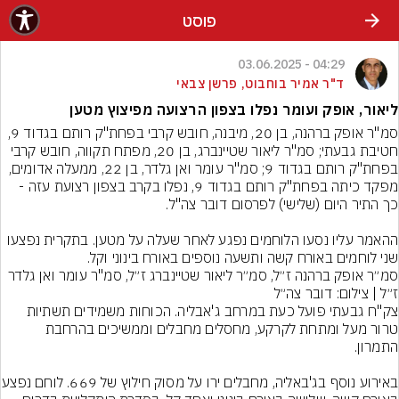
פוסט
04:29 - 03.06.2025
ד"ר אמיר בוחבוט, פרשן צבאי
ליאור, אופק ועומר נפלו בצפון הרצועה מפיצוץ מטען
סמ"ר אופק ברהנה, בן 20, מיבנה, חובש קרבי בפחת"ק רותם בגדוד 9, 
חטיבת גבעתי; סמ"ר ליאור שטיינברג, בן 20, מפתח תקווה, חובש קרבי 
בפחת"ק רותם בגדוד 9; סמ"ר עומר ואן גלדר, בן 22, ממעלה אדומים, 
מפקד כיתה בפחת"ק רותם בגדוד 9, נפלו בקרב בצפון רצועת עזה - 
ההאמר עליו נסעו הלוחמים נפגע לאחר שעלה על מטען. בתקרית נפצעו 
שני לוחמים באורח קשה ותשעה נוספים באורח בינוני וקל.
סמ״ר אופק ברהנה ז״ל, סמ״ר ליאור שטיינברג ז״ל, סמ"ר עומר ואן גלדר 
ז״ל | צילום: דובר צה״ל
צק"ח גבעתי פועל כעת במרחב ג'אבליה. הכוחות משמידים תשתיות 
טרור מעל ומתחת לקרקע, מחסלים מחבלים וממשיכים בהרחבת 
באירוע נוסף בג'באליה, מחבלים ירו ע