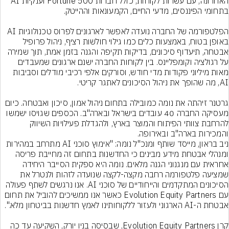
האחרונה, עם עשרות לקוחות, כולל חברות Fortune 500 וענקיות AI 
הפלטפורמה של החברה נועדה לאפשר לארגונים לפרוס טכנולוגיות AI 
באופן בטוח, באמצעות כלים כמו גילוי חולשות רציף, ניהול פרופיל 
אבטחה, תיעדוף סיכונים, בדיקות תקיפה והגנה בזמן אמת, תוך שמירה 
על רגולציה וקומפליינס. בין לקוחות החברה ישנם ארגונים שמעבדים 
מאות מיליוני פקודות מדי חודש, וסורקים אלפי רכיבי מודלים וסביבות 
גרטנר זיהתה את נומה כמובילה בתחום ניהול אמון, סיכון ואבטחה. כיום 
מעסיקה החברה 40 עובדים בישראל ובארה"ב. הכספים שגויסו ישמשו 
להרחבת צוותי הפיתוח והמוצר בארץ, ולהגדלת פעילויות השיווק 
ניב בראון, מייסד שותף ומנכ"ל נומה: "אימוץ סוכני AI מתרחב במהירות 
ומנהלי אבטחת מידע מבינים כי החדשנות בתחום זה מחייבת פריסה 
אחראית עם מנגנוני הגנה מלאים. נומה היא ספקית הסייבר היחידה 
שמציעה פלטפורמה רחבה מקצה-לקצה שנועדה לזהות ולנטרל את 
הסיכונים המתקדמים והייחודיים של סוכני AI. אנו נרגשים לשתף פעולה 
עם Evolution Equity Partners כאשר אנו ממשיכים להוביל את תחום 
קרן Evolution Equity Partners, שבסיסה בניו יורק, השקיעה עד כה 