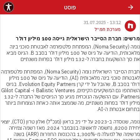
פוסט
13:12 - 31.07.2025
מערכת חמ״ל
מרשים: חברת הסייבר הישראלית גייסה 100 מיליון דולר
נומה (Noma Security), המפתחת פלטפורמה לאבטחת סוכני בינה 
מלאכותית, הודיעה על גיוס של 100 מיליון דולר בסבב B. הגיוס מביא 
חברת הסייבר הישראלית נומה (Noma Security), המפתח
לאבטחת סוכני בינה מלאכותית (AI), הודיעה על גיוס של 100 מיליון 
דולר בסבב B, שהובל על ידי קרן Evolution Equity Partners. בגיוס 
השתתפו גם המשקיעים הקיימים, Ballistic Ventures ו-Glilot Capital 
Partners. עם ההשקעה הנוכחית מגיע סך הגיוסים של החברה ל-132 
מיליון דולר בפחות משנתיים, מה שממצב אותה כאחת הצומחות ביותר 
נומה, שנוסדה ב-2023 על ידי ניב בראון (מנכ"ל) ואלון טרון 
יחידת 8200, נחשפה לראשונה בנובמבר 2024. מאז רשמה צמיחה 
מרשימה של למעלה מ-1,300% בהכנסות החוזרות (ARR) בשנה 