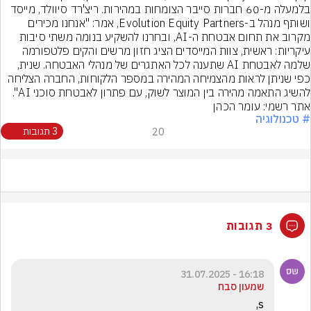
בלמעלה מ-60 חברות סייבר הצומחות במהירות. ריצ'רד סיוולד, מייסד 
ושותף מנהל ב-Evolution Equity Partners, אמר: "אנחנו מכירים 
מקרוב את תחום אבטחת ה-AI, ובחרנו להשקיע בנומה משתי סיבות 
עיקריות: ראשית, צוות המייסדים הציג חזון מרשים והקים פלטפורמה 
שלמה לאבטחת AI שתענה לכל האתגרים של מנהלי האבטחה. שנית, 
כפי שניתן לראות מהצמיחה המהירה במספר הלקוחות, החברה הצליחה 
להשיג התאמה מהירה בין המוצר לשוק, עם פתרון לאבטחת סוכני AI".
אתר רשמי: עומר הכהן
# טכנולוגיה
20
3 תגובות
3 תגובות
16:18 - 31.07.2025
שמעון סבח
s,