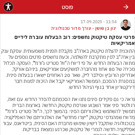
פוסט
11:54 - 17.09.2025
ינון בן שושן - עורך מדור טכנולוגיה
פרטי עסקת טיקטוק נחשפים: רוב הבעלות עוברת לידיים
אמריקאיות
התוכנית להצלת טיקטוק בארה"ב מקבלת תפנית משמעותית. עסקת ענק 
בין ארה"ב לסין מתקרבת להשלמה, וכעת נחשפים פרטים נוספים על 
מתווה הבעלות החדש. על פי דיווח ה"וול סטריט ג'ורנל", העסקה תכלול 
מכירה של 80 אחוז מהחברה למשקיעים אמריקאים, ביניהם אורקל, 
אנדריסן הורוביץ וסילבר לייק. שאר 20 האחוזים יישארו בבעלות סינית. 
במסגרת ההסכם, הממשל האמריקאי יקבל את הזכות למנות חבר 
נראה כי גם פקידים סינים נתנו את הסכמתם להסדר החדש. עם זאת, 
רגולטור סיני אמר השבוע שגרסת טיקטוק החדשה בארצות הברית 
תמשיך להשתמש באלגוריתם הסיני. בהמשך לכך, ה"וול סטריט ג'ורנל" 
מדווח שמהנדסי טיקטוק "ייצרו מחדש" את האלגוריתם של האפליקציה 
בטכנולוגיה שתקבל רישיון שימוש מחברת האם הסינית, בייטדאנס, עבור 
אפליקציה חדשה לגמרי של טיקטוק שכרגע נמצאת בבדיקות.