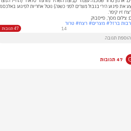
צח זיו קיפר.
ם: צילום מסך, פייסבוק
בות ברזל
# מצרים
# רצח
# טרור
14
47 תגובות
47 תגובות