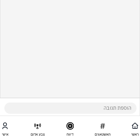
ראשי
האשטאגים
דיווח
צבע אדום
אישי