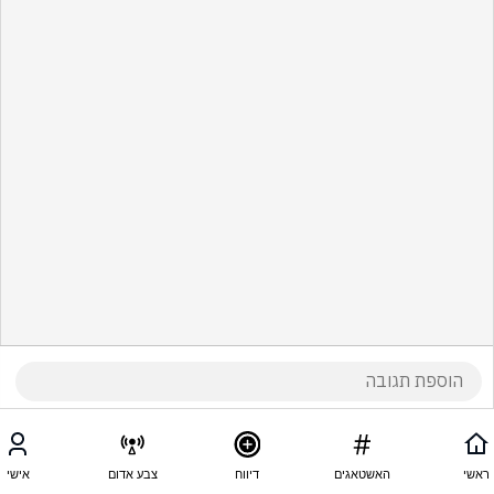
ראשי
האשטאגים
דיווח
צבע אדום
אישי