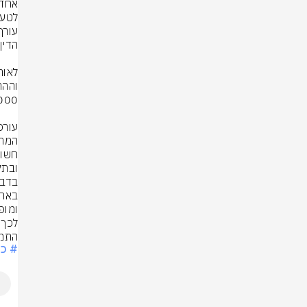
לכך;
התמונ
# כ