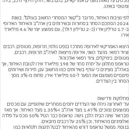
מכסים על מאות מוצרים אמריקאיים, בהם בשר, חלקי חילוף לרכב, בירה 
לפי נציבות האיחוד, מדובר ב"קשר המסחרי החשוב בעולם". בשנת 
2024 הסתכם הסחר בסחורות ובשירותים בין ארה"ב והאיחוד האירופי 
ב-1.7 טריליון אירו (כ-2 טריליון דולר), עם ממוצע יומי של 4.6 מיליארד 
היצוא האמריקאי לאירופה מתרכז בנפט גולמי, תרופות, מטוסים, רכבים 
וציוד רפואי. מהצד השני, אירופה מייצאת לארה"ב תרופות, רכבים, 
טראמפ מתלונן על יתרת סחר של 198 מיליארד אירו לטובת האיחוד, אך 
בארה"ב מציינים כי עודף בשירותים כמו מחשוב ענן, תיירות ושירותים 
פיננסיים מצמצם את הפער ל-50 מיליארד אירו, פחות מ-3% מסך 
עד לאחרונה ניהלו שני הצדדים יחסים מסחריים שיתופיים, עם מכסים 
ממוצעים נמוכים: 1.47% מצד ארה"ב ו‑1.35% מצד האיחוד. אך מאז 
פברואר שינה הבית הלבן גישה: טראמפ כבר הטיל 50% מכס על פלדה 
בנוסף, ממשל טראמפ דורש מהאיחוד לבטל תקנות חקלאיות כמו 