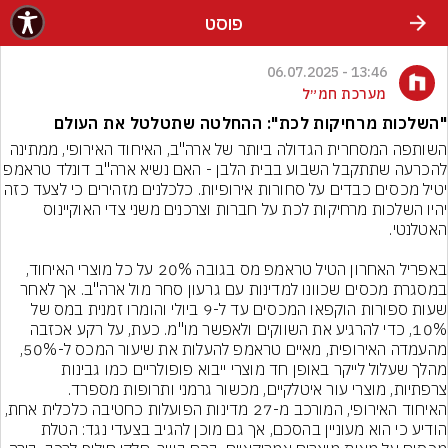
פוסט
13:46 - 06.07.2025
מערכת חמ״ל
"השלכות מרחיקות לכת": ההחלטה שתטלטל את העולם
השותפה המסחרית הגדולה ביותר של ארה"ב, האיחוד האירופי, ממתינה 
להכרעה שתתקבל השבוע בבית הלבן - האם נשיא ארה"ב ד
יטיל מכסים כבדים על סחורות אירופיות. כלכלנים מזהירים כי לצעד כזה 
יהיו השלכות מרחיקות לכת על חברות וצרכנים משני צדי האוקיינוס 
באפריל האחרון הטיל טראמפ מס בגובה 20% על כל מוצרי האיחוד, 
במסגרת מכסים שכוונו למדינות עם גרעון סחר מול ארה"ב. אך לאחר 
שעות ספורות הוקפאו המכסים עד ל-9 ביולי והומרו זמנית במס של 
10%, כדי להרגיע את השווקים ולאפשר מו"מ. כעת, על רקע אכזבה 
מהעמדה האירופית, מאיים טראמפ להעלות את שיעור המכס ל-50%, 
מהלך שעלול לייקר באופן חד מוצרי ייבוא פופולריים כמו גבינות 
האיחוד האירופי, המורכב מ-27 מדינות הפועלות כחטיבה כלכלית אחת, 
הודיע כי הוא מעוניין בהסכם, אך גם מוכן להגיב בצעדי נגד: הטלת 