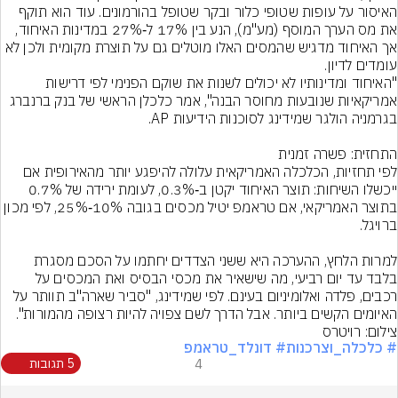
האיסור על עופות שטופי כלור ובקר שטופל בהורמונים. עוד הוא תוקף 
את מס הערך המוסף (מע"מ), הנע בין 17% ל‑27% במדינות האיחוד, 
אך האיחוד מדגיש שהמסים האלו מוטלים גם על תוצרת מקומית ולכן לא 
"האיחוד ומדינותיו לא יכולים לשנות את שוקם הפנימי לפי דרישות 
אמריקאיות שנובעות מחוסר הבנה", אמר כלכלן הראשי של בנק ברנברג 
לפי תחזיות, הכלכלה האמריקאית עלולה להיפגע יותר מהאירופית אם 
ייכשלו השיחות: תוצר האיחוד יקטן ב‑0.3%, לעומת ירידה של 0.7% 
בתוצר האמריקאי, אם טראמפ יטיל מכסים בגובה 10%‑25%, לפי מכון 
למרות הלחץ, ההערכה היא ששני הצדדים יחתמו על הסכם מסגרת 
בלבד עד יום רביעי, מה שישאיר את מכסי הבסיס ואת המכסים על 
רכבים, פלדה ואלומיניום בעינם. לפי שמידינג, "סביר שארה"ב תוותר על 
האיומים הקשים ביותר. אבל הדרך לשם צפויה להיות רצופה מהמורות".
צילום: רויטרס
# כלכלה_וצרכנות
# דונלד_טראמפ
4
5 תגובות