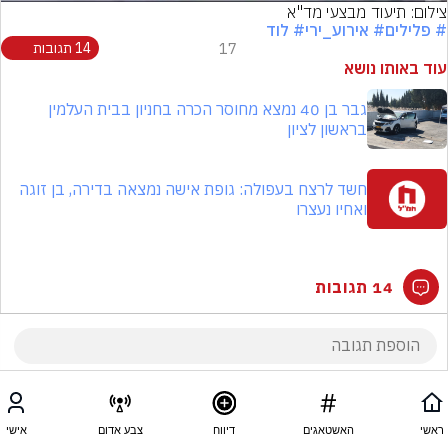
צילום: תיעוד מבצעי מד"א
# פלילים
# אירוע_ירי
# לוד
17
14 תגובות
עוד באותו נושא
גבר בן 40 נמצא מחוסר הכרה בחניון בבית העלמין
בראשון לציון
חשד לרצח בעפולה: גופת אישה נמצאה בדירה, בן זוגה
ואחיו נעצרו
14 תגובות
ראשי
האשטאגים
דיווח
צבע אדום
אישי