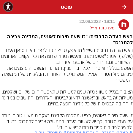
פוסט
18:11 - 22.08.2023
מערכת חמ״ל
ראש העדה הדרוזית: "זו שעת חירום לאומית, המדינה צריכה
להתכנס"
ראש העדה הדרוזית השייח' מוואפק טריף הגיב לרצח באבו סנאן הערב 
(שלישי) ואמר: "פשע נתעב  ומעשה טרור שחצה את כל הקווים האד
הפשע בגליל הוא טרור לכל דבר ועניין. המדינה והמשטרה עוצמים את 
עיניהם מול הטרור הפלילי המשתולל. זו האחריות הבלעדית של הממשלה 
הציבור בגליל משווע מזה שנים למשילות שתאפשר חיים שלווים ושקטים. 
משילות זה בראש ובראשונה 
זו שעת חירום לאומית, כפי שמתכנס הקבינט בעקבות מעשי טרור ומורה 
על צעדי תגובה, כך יש לעשות הערב. הממשלה צריכה להתכנס במיידי 
ולהציג לציבור תוכנית חירום לביצוע מיידי."
# רצח
# המגזר_הערבי
# אלימות
# מוואפק_טריף