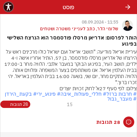
פוסט
11:55 - 08.09.2024
שלומי הלר, כתב לענייני משטרה ושטחים
הותר לפרסום: אדריאן מרסלו פודסמסר הוא הנרצח השלישי
בפיגוע
עיריית אריאל מודיעה: "תושבי אריאל ועם ישראל כולו מרכינים ראש על 
הירצחו של אדריאן מרסלו פודסמסר, בן 57, הותיר אחריו אישה ו-4 
ילדים, תושב העיר, בפיגוע הבוקר במעבר אלנבי. הלוויה מחר ב-17:00 
בבית העלמין אריאל. אנו משתתפים בצער המשפחה ומלווים אותה. 
הלוויה תתקיים מחר, יום שני, בשעה 16:00 בבית העלמין באריאל. יהי 
זכרו ברוך."
צילום: לפי סעיף 27א' לחוק זכויות יוצרים
# חרבות ברזל
# חללי_פעולות_איבה
# פיגוע_ירי
# בקעת_הירדן
# מעבר_גבול
15
28 תגובות
28 תגובות