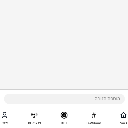
ראשי
האשטאגים
דיווח
צבע אדום
אישי