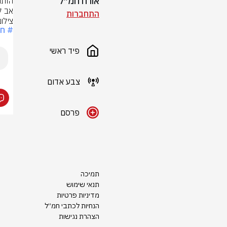
אורח חמ״ל
אב ל
התחברות
צילום: לפי 
# חר
פיד ראשי
צבע אדום
פרסם
תמיכה
תנאי שימוש
מדיניות פרטיות
הנחיות לכתבי חמ״ל
הצהרת נגישות