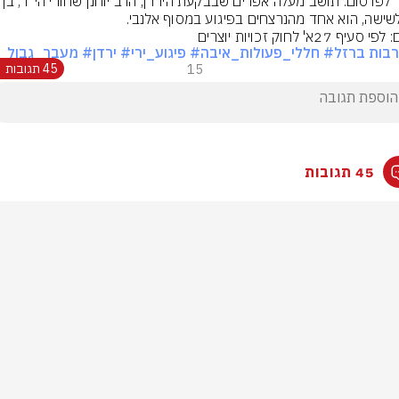
שישה, הוא אחד מהנרצחים בפיגוע במסוף אלנבי.
סעיף 27א' לחוק זכויות יוצרים
בות ברזל
# חללי_פעולות_איבה
# פיגוע_ירי
# ירדן
# מעבר_גבול
15
45 תגובות
45 תגובות