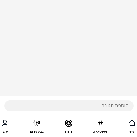
ראשי
האשטאגים
דיווח
צבע אדום
אישי