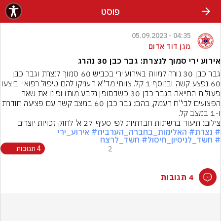
פוסט
04:35 - 05.09.2023
מגן דוד אדום
אירוע ירי סמוך לנצרת: גבר כבן 30 נהרג
גבר כבן 30 נורה למוות באירוע ירי בכביש 60 סמוך לנצרת וגבר כבן 
60 נפצע קשה ובנוסף 1 קל. צוותי מד"א העניקו להם 
פעולות החייאה בגבר כבן 30 כשבסופן נקבע מותו ופינו את שאר 
הפצועים לבי"ח העמק, בהם: גבר כבן 60 במצב קשה עם פציעה חודרת 
ו-1 במצב קל.
צילום: תיעוד ברשתות חברתיות לפי סעיף 27 א' לחוק זכויות יוצרים
# נצרת
# האלימות_בחברה_הערבית
# אירוע_ירי
# חשד_לניסיון_חיסול
# חשד_לרצח
2
4 תגובות
4 תגובות