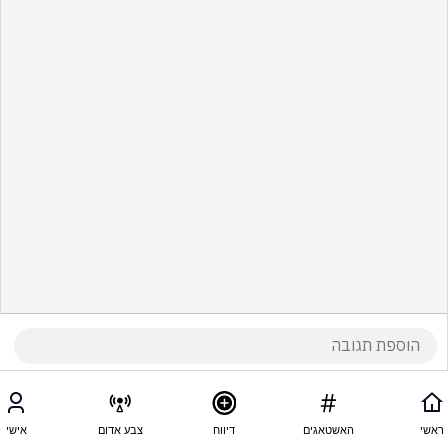
ראשי
האשטאגים
דיווח
צבע אדום
אישי