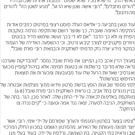
האישי הגיב "מי שלא מכיר שלא ישפוט". תגובות אחרות שנכתבו היו 
"הורים מחבלים", "רובי אישה שטן שיא הרוע", "מגיע לשטן הזו" ו"הורים 
עוד נטען בתביעה כי אליאס העלה פוסט רצוף בפרטים כוזבים אודות 
התקיפה האיומה שעברה, כך שנוצר רושם שהתקיפה נגרמה בעקבות 
הפרת צו ולא כך הדבר. "אם לא די בכך נעשה שימוש תדיר בבוטים 
ויוזרים פיקטיביים לצורך קיבוע נרטיב, וכי ההשפעה האדירה של העמוד 
מעורך הדין אהב כהן, המייצג את פורת שובל, נמסר: "מהבדיקות שערכנו 
נראה שלא מדובר ברשלנות או בטעות תמימה אלא בניהול קמפיין מכוער 
ואגרסיבי שאדוות הרעל שלו עוד מבעבעות ומכערות את תוצאות 
לפני מספר שבועות הופץ ברשת סרט
בניין מגורים בתל אביב, בו נראית השחקנית רובי פורת שובל (68) 
מותקפת באלימות לכאורה על ידי החתן שלה. לאחר מכן, הגר, בתה של 
השחקנית, הגיבה לסערה, יצאה נגד אמה וטענה כי "קיים נגדה צו 
"צפינו בצער בסרטון המגמתי והערוך שפורסם על-ידי אימי, רובי, אשר 
יוצר תמונה מעוותת של האירוע. מהסרטון הושמט במכוון החלק המרכזי 
שבו נראית בתי הקטינה, בת השמונה, נרדפת על-ידה, בעוד בעלי מגן 