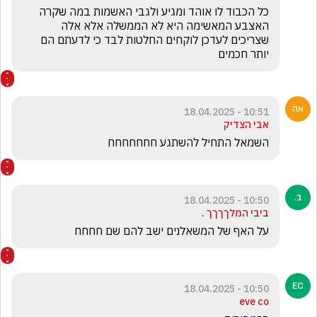
כל הכבוד לו אוהד ומגיע ולגבי האשמות במה שקרה 
האצבע המאשימה היא לא הממשלה אלא אלה 
שצריכים לעדכן לוקחים החלטות לבד כי לדעתם הם 
יותר חכמים
10:51 - 18.04.2025
אבי הצדיק
השמאל התחיל להשתגע חחחחחחח 
10:50 - 18.04.2025
ביבי המלךךךך .
על האף של המשאלנים ישב להם שם חחחח
10:50 - 18.04.2025
eve co