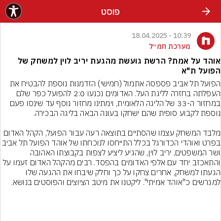
פוסט
10:39 - 18.04.2025
מערכת חמ״ל
אוהד על אמת? הרשת גועשת מהגעת יריב לוין למשחק של
הפועל ת"א
הפועל תל אביב פספסה אתמול (חמישי) הזדמנות נוספת להבטיח את 
העפלתה בחזרה לליגת העל. האדומים נכנעו 2:0 להפועל כפר שלם 
במחזור ה-33 של הליגה הלאומית, וימתינו מחזור נוסף עד שינסו פעם 
מלבד המשחק עצמו שהסתיים בתוצאה רעה עבור הפועל, הקהל האדום 
בפרט ואוהדי הכדורגל בכלל התייחסו לנוכחתו של אוהד הפועל
ושר המשפטים, יריב לוין, שהגיע ליציע לצפות בקבוצתו האהובה 
והתאכזב יחד עם אלפי האדומים בהפסד. רבים מהקהל האדום זעמו על 
הגעתו למשחק, אחרים צחקו על כך וחלק שיבחו את ההגעה שלו 
למגרשים כ"אוהד אמיתי". ליקטנו את מיטב הציוצים והפוסטים בנושא.