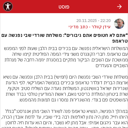
פוסט
22:20 - 20.11.2025
עידן קוולר - כתב מדיני
"אתם לא חטופים אתם גיבורים": משלחת שורדי שבי נפגשה עם
טראמפ
המשלחת הישראלית נפגשה עם בכירים בבית הלבן שעות לפני המפגש 
עם טראמפ. חברי הקונגרס משני צידי המפה הפוליטית קיימו שיחה 
ממושכת עם השבים. הביקור מתקיים במסגרת יוזמה רחבה של מנהלת 
משלחת שורדי השבי נפגשת היום (חמישי) בבית הלבן ונפגשה עם נשיא 
ארצות הברית דונלדר טראמפ ובכירים בממשל האמריקאי. לפי הודעת 
שגרירות ישראל בוושינגטון, המשלחת נועדה עם השליח סטיב ויטקוף, 
שרת ביטחון המולדת כריסטי נואם, ראשת המודיעין טולסי גברד ושרת 
במהלך הפגישה, הנשיא טראמפ פנה לשורד השבי מתן אנגרסט:"בגלל 
היותו חייל, מתן היה נתון לאלימות רבה בידי שוביו, עד לרמת אובדן הכרה, 
הוא עבר גיהנום אמיתי. אבל מתן לא נשבר, והיום הוא עדות חיה לחוסן 