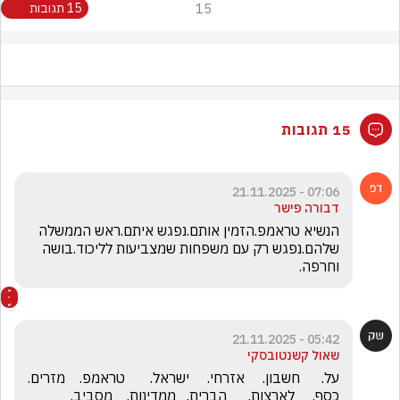
15
15 תגובות
15 תגובות
07:06 - 21.11.2025
דבורה פישר
הנשיא טראמפ.הזמין אותם.נפגש איתם.ראש הממשלה 
שלהם.נפגש רק עם משפחות שמצביעות לליכוד.בושה 
וחרפה.
05:42 - 21.11.2025
שאול קשנטובסקי
על.      חשבון.     אזרחי.     ישראל.       טראמפ.    מזרים.      
כסף.     לארצות.      הברית.   ממדינות.    מסביב.     