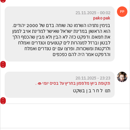
00:02 - 21.11.2025
pako pak
בנימין נתניהו השרמו טה שוחה בדם של 2000 יהודים. 
הוא הראשון במדינת ישראל שאישר למדינת אויב לממן 
את חמאס. ודפקט כזה לא הבין ולא מבין שהכסף הלך 
לבטון וברזל למנהרות לים קטנועים וטנדרים ואמלח 
ולרקטות ומשכורות. ופרצו עם ים טנדרים ואמלח 
והדפקט אמר היה להם כפכפים
23:23 - 20.11.2025
‏תקופת ביוץ מלפפון בחריץ על בסיס יומי 👄 .
‏תנו  ל ח ר ב ן בשקט 