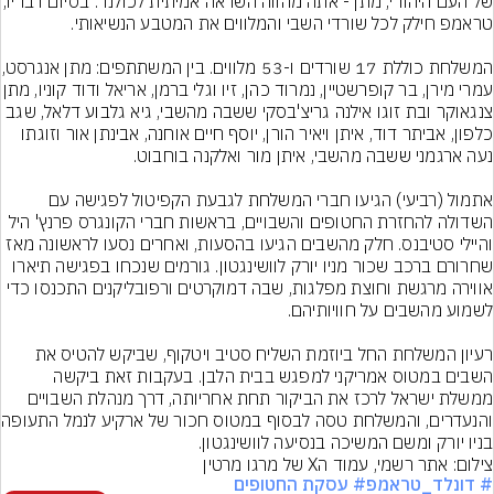
של העם היהודי, מתן - אתה מהווה השראה אמיתית לכו
המשלחת כוללת 17 שורדים ו-53
עמרי מירן, בר קופרשטיין, נמרוד כהן, זיו וגלי ב
צנגאוקר ובת זוגו אילנה גריצ'בסקי ששבה מהשבי, גיא גלבוע דלאל, שגב 
כלפון, אביתר דוד, איתן ויאיר הורן, יוסף חיים אוחנה, אבינתן אור וזוגתו 
אתמול (רביעי) הגיעו חברי המשלחת לגבעת הקפיטול לפגישה עם 
השדולה להחזרת החטופים והשבויים, בראשות חברי הקונגרס פרנץ' היל 
והיילי סטיבנס. חלק מהשבים הגיעו בהסעות, ואחרים נסעו לראשונה מאז 
שחרורם ברכב שכור מניו יורק לוושינגטון. גורמים שנכחו בפגישה תיארו 
אווירה מרגשת וחוצת מפלגות, שבה דמוקרטים ורפובליקנים התכנסו כדי 
רעיון המשלחת החל ביוזמת השליח סטיב ויטקוף, שביקש להטיס את 
השבים במטוס אמריקני למפגש בבית הלבן. בעקבות זאת ביקשה 
ממשלת ישראל לרכז את הביקור תחת אחריותה, דרך מנהלת השבויים 
והנעדרים, והמשלחת
בניו יורק ומשם המשיכה בנסיעה לוושינגטון.
צילום: אתר רשמי, עמוד הX של מרגו מרטין
# דונלד_טראמפ
# עסקת החטופים