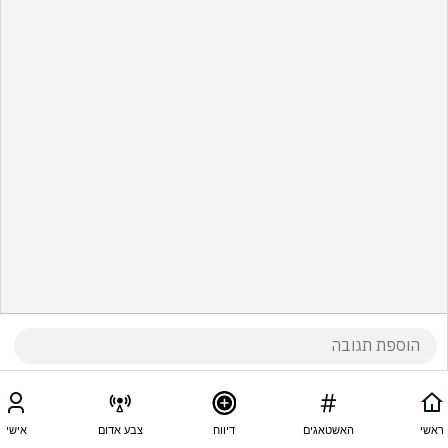
ראשי
האשטאגים
דיווח
צבע אדום
אישי