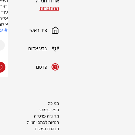
אורח חמ״ל
בצהר
התחברות
אליהן
צילום
# עס
פיד ראשי
צבע אדום
פרסם
תמיכה
תנאי שימוש
מדיניות פרטיות
הנחיות לכתבי חמ״ל
הצהרת נגישות