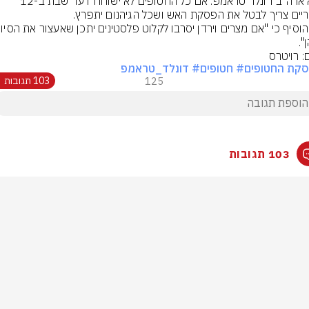
נשיא ארה״ב דונלד טראמפ: אם כל החטופים לא ישוחררו עד שבת ב-12 
יים צריך לבטל את הפסקת האש ושכל הגיהנום יתפרץ.
".
: רויטרס
קת החטופים
# חטופים
# דונלד_טראמפ
125
103 תגובות
103 תגובות