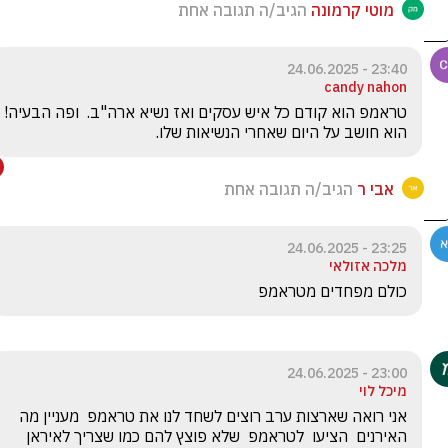
מוטי קרמונה
הגיב/ה תגובה אחת
23:40 - 24.06.2025
candy nahon
טראמפ הוא קודם כל איש עסקים ואז נשיא ארה"ב.  ופה הבעיה! 
הוא חושב על היום שאחרי הנשיאות שלו.  
אבי ר
הגיב/ה תגובה אחת
23:25 - 24.06.2025
מלכה אזולאי
כולם מפחדים מטראמפ
23:00 - 24.06.2025
מיכל לוי
אני רואה שארצות ערב רוצים לשחד לנו את טראמפ  מעניין מה 
האירנים  הציעו  לטראמפ  שלא פוצץ להם כמו שצריך לאיראן  