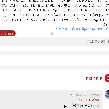
נשיא טורקיה, רג'פ טאיפ ארדואן, אמר היום (רביעי) בפגישה עם נשיא ארצות 
הברית, דונלד טראמפ, כי קידום שיתוף הפעולה בתחום התעשייה הביטחונית 
X.
'פ טייפ ארדואן
# דונלד_טראמפ
3
9 תגובות
9 תגובות
07:51 - 25.06.2025
אולטרה קרינג'
הוא לא אמין !! (ארדואן.