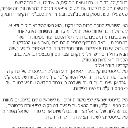
בנוסף, לטורקים יש גם נושאת מסוקים, ה"אנדולו", שתוכננה לשמש 
כנושאת מטוסים קטנ
הצי הישראלי: לנוכח הכוח הימי הקטן, הוא ראוי להיקרא חיל ים ולא צי. 
לישראל הרבה פחות ספינות מלחמה, ורובן מיושנות. זאת, לאחר 
העיכובים המתמשכים בחתימה על הסכם ייצור ספינות ה"רשף" 
במספנות ישראל, כתחליף לספינות החוחית (סער 4.5) המזדקנות. 
לישראל יש גם 5 צוללות ואחת מתקדמת ביותר שצפויה להגיע בשנה 
הבאה. חיל הים הישראלי מתקדם וצבר ניסיון מבצעי רב, אבל במבחן 
הכמות הוא נחות מהטורקי.
קרדיט: דובר צה''ל
טיל בליסטי טורקי: בניגוד לאיראן, זרוע הטילים הבליסטיים של טורקיה 
הרבה פחות מפותחת. הטיל הטורקי "טיייפון" מגיע לטווח של 600 ק"מ, 
וארדואן עצמו חשף בשנה שעברה כי גרסת החדשה שתגיע לטווח של 
טיל בליסטי ישראלי: לפי מקורות זרים, יש לישראל טילים בליסטיים לטווח 
של 1,500 ק"מ, טווח המאפשר פגיעה בטורקיה. לפי אותם פרסומים, 
גם הצוללות של ישראל מצוידות בטילי שיוט ארוכי טווח, וישראל מפתחת 