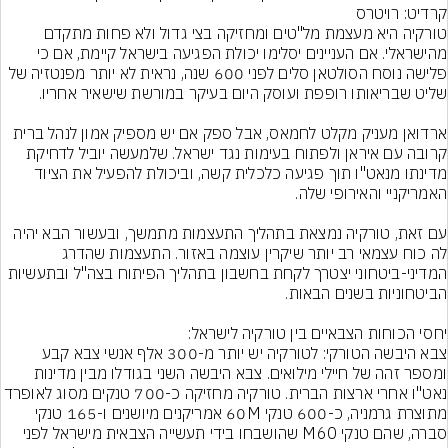
קרדיט: רויטרס
טורקיה היא מעצמת מל"טים ומחזיקה בצי גדול ולא פחות מתקדם 
מהישראלי. אם העניינים יסלימו יכולת הפגיעה בישראל קיימת, אם כי 
פלישה נוסח הסולטאן סלים לפני 600 שנה, נראית לא יותר מפנטזיה של 
ארדואן מעניק מקלט לחמאס, אבל ספק אם יש מספיק אמון לנהל ברית 
קרובה עם איראן ולפתוח בעימות נגד ישראל. שלמעשה יוביל לדחיקת 
מדינתו מנאט"ו תוך פגיעה כלכלית קשה, וביכולת להפעיל את הציוד 
עם זאת, טורקיה נמצאת בתהליך התעצמות מתמשך, ובעשור הבא יהיה 
לה כוח עצמאי רב יותר שיקרין עוצמה באזור. התעצמות שהדרג 
המדיני-ביטחוני יצטרך לקחת בחשבון בתהליך הפיתוח בצה"ל ובתעשיות 
צבא היבשה הטורקי: לטורקיה יש יותר מ-300 אלף אנשי צבא קבע 
ומספר זהה של חיילי מילואים. צבא היבשה השני בגודלו מבין מדינות 
נאט"ו אחרי ארצות הברית. טורקיה מחזיקה כ-700 טנקים מסוג ל
מתוצרת גרמניה, כ-600 טנקי 60M אמריקנים מיושנים ו-165 טנקי 
סברה, שהם טנקי M60 שהושבחו בידי תעשייה הצבאית מישראל לפני 