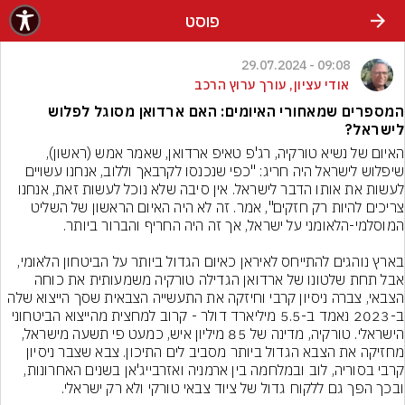
פוסט
09:08 - 29.07.2024
אודי עציון, עורך ערוץ הרכב
המספרים שמאחורי האיומים: האם ארדואן מסוגל לפלוש
לישראל?
האיום של נשיא טורקיה, רג'פ טאיפ ארדואן, שאמר אמש (ראשון), 
שיפלוש לישראל היה חריג: "כפי שנכנסו לקרבאך וללוב, אנחנו עשויים 
לעשות את אותו הדבר לישראל. אין סיבה שלא נוכל לעשות זאת, אנחנו 
צריכים להיות רק חזקים", אמר. זה לא היה האיום הראשון של השליט 
בארץ נוהגים להתייחס לאיראן כאיום הגדול ביותר על הביטחון הלאומי, 
אבל תחת שלטונו של ארדואן הגדילה טורקיה משמעותית את כוחה 
הצבאי, צברה ניסיון קרבי וחיזקה את התעשייה הצבאית שסך הייצוא שלה 
ב-2023 נאמד ב-5.5 מיליארד דולר - קרוב למחצית מהייצוא הביטחוני 
הישראלי. טורקיה, מדינה של 85 מיליון איש, כמעט פי תשעה מישראל, 
מחזיקה את הצבא הגדול ביותר מסביב לים התיכון. צבא שצבר ניסיון 
קרבי בסוריה, לוב ובמלחמה בין ארמניה ואזרבייג'אן בשנים האחרונות, 