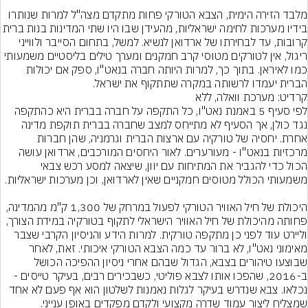
מלבד הזירה הימית, הצבא הטורקי פחות מתקדם מצה"ל למרות שנותרו 
בידיו מערכות לחימה ישראליות, מהעידן שבו היו שתי המדינות בנות בר
קרובות, עד לבחירתו של ארדואן לנשיא. למשל, בתחום הסייבר ולווייני 
ריגול, אין לטורקים מטוסי קרב חמקנים ומערך טילים בליסטיים משמעותי 
כמו לאיראן. בתוך כך, למרות היותה חברה בנאט"ו, ספק אם יכולות 
הברית יעמדו לרשותה במקרה שתתקוף את ישראל.
קרדיט: מערכת וואלה, ללא
לפי סעיף 5 באמנת נאט"ו, כל התקפה על חברה בברית היא כהתקפה 
נגד כולן, אך הסעיף לא מתייחס למצב שחברה בברית תוקפת מדינה 
אחרת. יחסיה של טורקיה עם ארצות הברית וגרמניה, שהן חברות 
מרכזיות בנאט"ו - מעורערים. לאור היחסים המורכבים, ארדואן עושה 
הכול כדי להגביר את המתיחות עם יוון, שיצאה למסע רכש צבאי 
היכולת של חיל האוויר הטורקי לפעול במרחק של 1,300 ק"מ מהמדינה, 
פחותה מהיכולת של חיל האוויר הישראלי לתקוף בטורקיה במידת הצורך, 
וליירט עוד לפני כן מתקפה טורקית. למרות הידע והניסיון הקרבי שצבר 
מאימוני נאט"ו, לא ברור עד כמה הצבא הטורקי איכותי. זאת, לאחר 
שבוצעו טיהורים בצבא, הגדול שבהם אחרי ניסיון ההפיכה הכושל 
ב-2016, שהפכו אותו לצבא פוליטי, כשבכירים רבים, בעיקר טייסים - 
נכלאו. צבא שנדרש בעיקר לגלות נאמנות לשלטון הוא אף פעם לא אחד 
שמצליח ליצור עמוד שדרה מקצועי ולקדם מפקדים באופן ענייני.