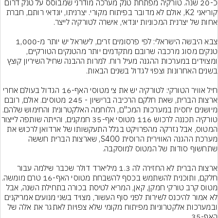
כ-20 שנה. טורקיה מפתחת טנק מערכה מודרני שמבוסס על טנק דרום 
קוריאני K2, אולם לא מדובר בפיתוח מקורי. יצרניתו, יונדאי רותם, חברת 
צבא היבשה הישראלי: לפי פרסומים זרים, לישראל יש יותר מ-1,000 
טנקים מסוג מרכבה שרובם מתקדמים יותר מהטנקים הטורקיים, 
ומצוידים במערכות ההגנה מעיל רוח. למרות ההבנה שחיל השיריון קוצץ 
חיל אוויר הטורקי: לטורקיה יש את צי מטוסי האף-16 הגדול בעולם אחרי 
ארצות הברית, שאת חלקם הרכיבה ברישיון - 245 מטוסים. אולם, רובם 
מיושנים יחסית במערכות המכ"ם, הלוחמה האלקטרונית והחימוש שלהם. 
טורקיה תכננה לרכוש 116 מטוסי אף-35 חמקנ
המטוס, אבל נזרקה מהפרויקט בגלל התעקשותו של ארדואן לרכוש את 
מערכת ההגנה האווירית הרוסית S400, שארצות הברית חששה 
ארצות הברית לא החזירה לה 1.3 מיליארד דולר שכבר שילמה עבור 
חלקם, ותוכנית להשתמש בכסף להשבחת מטוסי האף-16 טרם מו
מטוס קרב טורקי חמקן, קאן, המריא לטיסת בכורה בתחילת השנה, אבל 
לא אמור להיכנס לשירות לפני סוף העשור, מצויד בשני מנועים אמריקנים 
ובמערכות אלקטרוניות מפיתוח מקומי שלא צפויות לאתגר את אלה של 
האף-35.