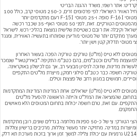
קרדיט: אתר רשמי, משרד ההגנה הבריטי
חיל האוויר הישראלי: לפי פרסומים זרים, כ-250 מטוסי קרב, כולל 100 
מטוסי F-16I סופה ו-25 מטוסי F-15I רעם מתקדמים יותר 
מהמטוסים הטורקיים. זאת, לפני 50 מטוסי האף-35 שכבר רכשה 
ישראל וקיבלה את רובם כשטייסת שלישית נמצאת בהליכי רכש. לישראל 
מערך מתקדם יותר של מטוסי מודיעין שפותחו בתעשייה האוו
מטוסים ללא טייס (מל"ט) טורקים: טורקיה הפכה בעשור האחרון 
למעצמת מל"טים וכטב"מים
לעשרות מדינות, שזוכה לניסיון מבצעי רב, אך גם לכישלון באוקראינה. 
טורקיה חשפה כבר כטב"ם סילוני חמקן, מייצרת מל"טים התקפיים 
מטוסים ללא טייס (מל"ט) ישראלים: אחת המדינות המדינות המתקדמות 
בתחום, שהמציאה את המזל"ט והייתה הראשונה להפעיל מל"טים 
התקפיים. עם זאת, טרם חשפה יכולות בתחום המטוסים הלא מאוישים 
הצי הטורקי: צי של כ-50 ספינות מלחמה בגדלים שונים, רובן מתקדמות 
ומיוצרות במדינה. מחזיקה יותר מעשר צוללות, מרכיבים ברישיון צוללות 
U214 גרמניות עם יכולת צלילה למשך זמן ארוך בזכות מערכת תא