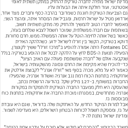
מדינת ישראל מתירה לחברה טורקית להחזיק במתקן תשתית לאומי 
גם הצביעות הטורקית חוגגת כשמדובר בהרבה כסף וחב
ארדואן מטיל על ישראל חרמות, ומגביל את המסחר איתה, ומהצד השני, 
מאפשר לחברו הטוב להמשיך ולהחזיק פה מתקן תשתיות חשוב, 
בשותפות עם חברה ממשלתית, שמוכר חשמל לצבא שנלחם בעזה, 
דווקא בטורקיה, הקשר בין זורלו לישראל ידוע. כשהלהקה האירית 
Fontaines DC היתה אמורה להופיע ב"מרכז זורלו" ששיך לקונצרן, 
הפעילה תנועת ה-BDS לחץ על הלהקה לבטל את ההופע בטורקיה בגלל 
כדי להוכיח שהיא מקיימת את החרם ונסוגה מהשקעותיה בישראל, 
כאמור לא על מלא, מכרה בסוף מאי "זורלו אנרג'י" לקבוצת אדלטק את 
אחזקותיה בתחנות הכוח רמת נגב אנרגיה ואשדוד אנרגיה, שהפעילו 
החברות במשותף, ב-127 מיליון שקל. בהודעה הרשמית נכתב, 
שהעסקה היא חלק ממעבר החברה הטורקית להתמקדות במקורות 
אנרגיה מתחדשים, במסגרתו מוכרת החברה את אחזקותיה בתחנות כוח 
אבל למרות המיקוד החדש, על האחזקות שלה בדוראד, שגם היא עובדת 
על גז, ומספקת חשמל לכוחות הבטחון הישראלים, היא מעדיפה לשמור. 