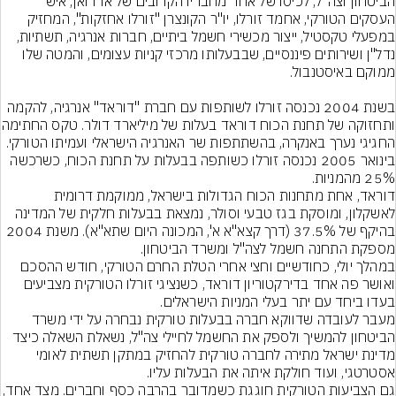
הביטחון וצה"ל, לכיסו של אחד מחבריו הקרובים של ארדואן, איש 
העסקים הטורקי, אחמד זורלו, יו"ר הקונצרן "זורלו אחזקות", המחזיק 
במפעלי טקסטיל, ייצור מכשירי חשמל ביתיים, חברות אנרגיה, תשתיות, 
נדל"ן ושירותים פיננסיים, שבבעלותו מרכזי קניות עצומים, והמטה שלו 
בשנת 2004 נכנסה זורלו לשותפות עם חברת "דוראד" אנרגיה, להקמה 
ותחזוקה של תחנת הכוח דוראד בעל
החגיגי נערך באנקרה, בהשתתפות שר האנרגיה הישראלי ועמיתו הטורקי. 
בינואר 2005 נכנסה זורלו כשותפה בבעלות על תחנת הכוח, כשרכשה 
דוראד, אחת מתחנות הכוח הגדולות בישראל, ממוקמת דרומית 
לאשקלון, ומוסקת בגז טבעי וסולר, נמצאת בבעלות חלקית של המדינה 
בהיקף של 37.5% (דרך קצא"א א', המכונה היום שתא"א). משנת 2004 
במהלך יולי, כחודשיים וחצי אחרי הטלת החרם הטורקי, חודש ההסכם 
ואושר פה אחד בדירקטוריון דוראד, כשנציגי זורלו הטורקית מצביעים 
מעבר לעובדה שדווקא חברה בבעלות טורקית נבחרה על ידי משרד 
הביטחון להמשיך ולספק את החשמל לחיילי צה"ל, נשאלת השאלה כיצד 
מדינת ישראל מתירה לחברה טורקית להחזיק במתקן תשתית לאומי 
גם הצביעות הטורקית חוגגת כשמדובר בהרבה כסף וחב