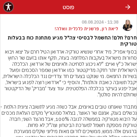
פוסט
11:38 - 08.08.2024
ליאת רון, פרשנית כלכלית וואלה!
חרם? חלם! החשמל לבסיסי צה"ל מגיע מתחנת כוח בבעלות
טורקית
בסוף אפריל, מיד אחרי שנשיא טורקיה ארדואן הטיל חרם על יצוא ויבוא 
סחורות מישראל בעקבות המלחמה בעזה, תקף אותו בזעם שר החוץ 
ישראל כ"ץ ואיים: "לא ניכנע לסחיטה ולאיומים של ארדואן. הכלכלה 
הישראלית יותר חזקה מדיקטטור כמו ארדואן שמפר הסכמים ופועל 
בשירות החמאס. מי שנוקט בצעדים חד צדדיים נגד הכלכלה הישראלית, 
יקבל תשובה כואבת והולמת", והוסיף כי "ארדואן רוצה לפגוע בישראל, 
אבל יפגע בעיקר בכלכלה הפלסטינית. עוד צעד 'מבריק' של הדיקטטור 
מתברר שאנחנו טובים באי
נכשלים בענק. אמנם שר האוצר, בצלאל סמוטריץ' מקדם העלאת מכסים 
על היבוא מטורקיה בממשלה לגובה 100%, אבל מהצד השני, חברה 
ברגעים אלה ממש, ממשיכים לזרום מאות מיליוני שקלים ממערכת 