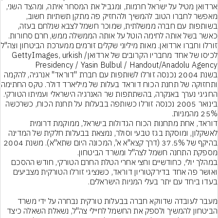
ארדואן מטיל על ישראל חרמות, ומגביל את המסחר איתה, ומהצד השני, 
מאפשר לחברו הטוב להמשיך ולהחזיק פה מתקן תשתיות חשוב, 
בשותפות עם חברה ממשלתית, שמוכר חשמל לצבא שנלחם בעזה, 
כאשר בשל אותה לחימה הוטל על אותה הממשלה ממש, חרם סחורות.
זורלו וחברו ארדואן. מאות מילי
לכיסו של אחד מחבריו הקרובים של ארדואן/GettyImages, urkish 
Presidency / Yasin Bulbul / Handout/Anadolu Agency

בשנת 2004 נכנסה זורלו לשותפות עם חברת "דוראד" אנרגיה, להקמה 
ותחזוקה של תחנת הכוח דוראד בעל
החגיגי נערך באנקרה, בהשתתפות שר האנרגיה הישראלי ועמיתו הטורקי. 
בינואר 2005 נכנסה זורלו כשותפה בבעלות על תחנת הכוח, כשרכשה 
דוראד, אחת מתחנות הכוח הגדולות בישראל, ממוקמת דרומית 
לאשקלון, ומוסקת בגז טבעי וסולר, נמצאת בבעלות חלקית של המדינה 
בהיקף של 37.5% (דרך קצא"א א', המכונה היום שתא"א). משנת 2004 
במהלך יולי, כחודשיים וחצי אחרי הטלת החרם הטורקי, חודש ההסכם 
ואושר פה אחד בדירקטוריון דוראד, כשנציגי זורלו הטורקית מצביעים 
מעבר לעובדה שדווקא חברה בבעלות טורקית נבחרה על ידי משרד 
הביטחון להמשיך ולספק את החשמל לחיילי צה"ל, נשאלת השאלה כיצד 