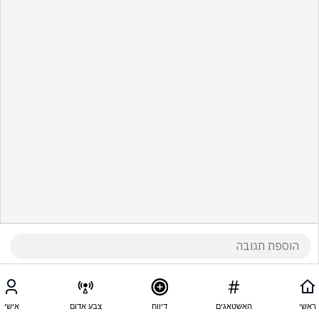
ראשי
האשטאגים
דיווח
צבע אדום
אישי