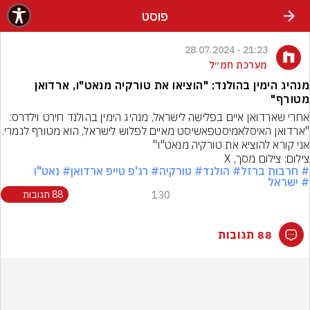
פוסט
21:23 - 28.07.2024
מערכת חמ״ל
מנהיג הימין בהולנד: "הוציאו את טורקיה מנאט"ו, ארדואן
מטורף"
אחרי שארדואן איים בפלישה לישראל, מנהיג הימין בהולנד חירט וילדרס: 
"ארדואן האיסלאמיסטפאשיסט מאיים לפלוש לישרא
אני קורא להוציא את טורקיה מנאט"ו"
צילום: צילום מסך, X
# חרבות ברזל
# הולנד
# טורקיה
# רג'פ טייפ ארדואן
# נאט"ו
# ישראל
130
88 תגובות
88 תגובות