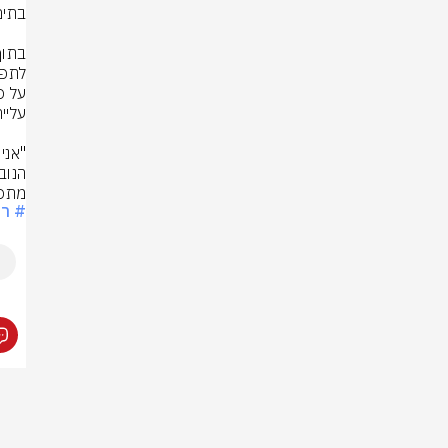
מתפש
# ר