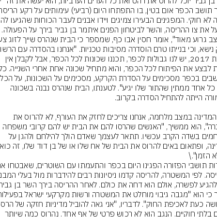
ל את צו ההריסה, והשר לביטחון הפנים איתמר בן גביר בירך על הפעולה.
משנת 2017, יש לנו גבולות לכפר, תכננו שכונות לכל הכפר, אבל לקבלן אין 
אבל כל אחד ממתין שהתור שלו יגיע". לטענתו, הבית שנהרס נבנה בשכונה 
"כשהמדינה במצב מלחמה, אנחנו צריכים לחזק את העורף, לא להרוס את 
החברה", הוא ממשיך, "האנשים שהרסו להם את הבית יש להם קרובי משפחה 
שנלחמים בשדה הקרב עכשיו. תתאר לעצמך שאדם הולך להילחם ולהגן על 
א הזמן".\
הנחושה כעת לאכיפת החוק"
בתים בלתי חוקיים. הנגב הוא לא רכוש פרטי של אף אחד. נהרוס כמה שיותר 