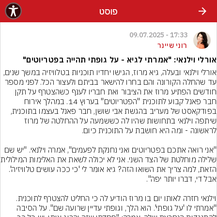
פוסט
17:33 - 09.07.2025
רוני שיינר
אורלי וילנאי: "אמרתי לגיא - על גופתי תהייה בפטריוטים"
אורלי וילנאי ובעלה, גיא מרוז, הגישו יחדיו תוכניות בטלוויזיה במשך שנים, 
עד שהחלה הקורונה והם בחרו להישאר בביתם ולעצור הכל. לפני מספר 
חודשים הפתיע מרוז את הציבור ואת חבריו לענף כשהצטרף על תקן 
חבר פאנל קבוע לתוכנית "הפטריוטים" בערוץ 14. במהלך אירוח 
בפודקאסט של מעריב בהגשת אבי שושן, חבר פאנל בעצמו בתוכנית, 
שיתפה וילנאי בתחושות שהיו לה כששמעה על ההחלטה של מרוז 
"אני רואה אתכם בפטריוטים ואני נחנקת לפעמים", אמרה וילנאי. "יש שם 
שלילה מוחלטת של הצד הש
הזאת, למה צריך את השואו הזה? גיא אומר לי 'כי ככה עושים טלוויזיה'. 
וילנאי חזרה לאותו יום בו מרוז הודיע לה כי החליט להצטרף לתוכנית. 
"אמרתי לו 'על גופתי'. הוא הלך, וגופתי עדיין שרועה שם". על הסיבה 