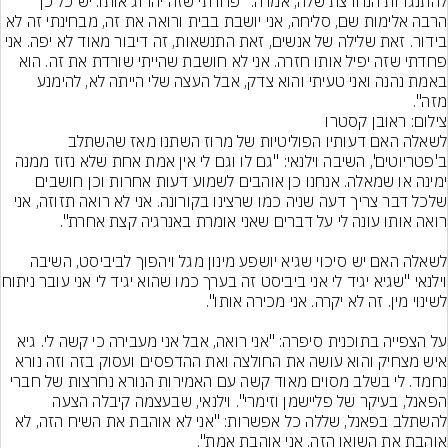
להתנגדות הנחרצת שלה, אמרה: "פחדתי שזה יהרוג אותו. יש כל כך 
הרבה אלימות שם, סליחה, אני יושבת בבית ורואה את זה, מבחינתי זה לא 
בידור. זאת שלילה של אנשים, זאת התנשאות, זה דיבור מאוד לא יפה. אני 
פחדתי שזה יפיל אותו חזרה. אני לא חושבת שהייתי שורדת את זה. הוא 
באמת נהנה ואני טעיתי והוא צדק, אבל העצה שלי הייתה לא, להימנע 
מזה".
צילום: ראובן קסטרו
לשאלה האם דעותיו הפוליטיות של מרוז השתנו מאז שהשתלב 
ב'פטריוטים', השיבה וילנאי: "גם לו וגם לי אין אמת אחת שלא נזוז ממנה 
ימינה או שמאלה. אנחנו כן אוהבים לשמוע דעות אחרות וכן חושבים 
שלכל דבר צריך דעה שניה כמו שרצינו בקורונה. אני לא רואה תזוזה, אני 
לשאלה האם יש סיכוי שגיא יושפע מינון מגל ויהפוך לביביסט, השיבה 
וילנאי "שגיא יגיד לי אני ביביסט
על הצפייה בתוכנית סיפרה: "אני רואה, אבל אני מעבירה כי קשה לי. גיא 
איש מצחיק והוא עושה את החולצה ואת ההדפסים ועסוק בזה וזה נורא 
נחמד. לי בשלב מסוים מאוד קשה עם האמירות הנורא נחרצות של חברי 
הפאנל, בעיקר של פליישמן וזימרי". וילנאי, שבעצמה קיבלה הצעה 
להשתלב בפאנל, שללה כל אפשרות: "אני לא אוהבת את השיח הזה, לא 
אוהבת את השואו הזה. אני אוהבת אמת".