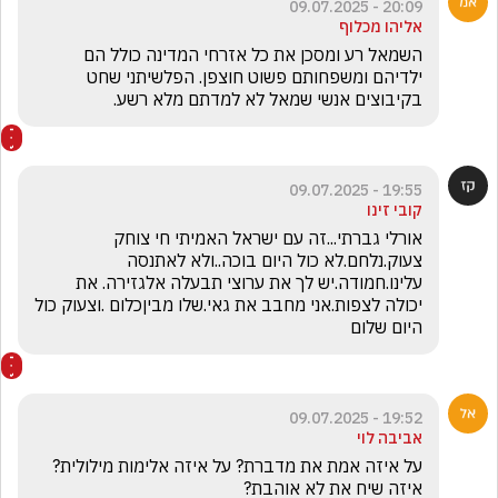
20:09 - 09.07.2025
אליהו מכלוף
השמאל רע ומסכן את כל אזרחי המדינה כולל הם 
ילדיהם ומשפחותם פשוט חוצפן. הפלשיתני שחט 
בקיבוצים אנשי שמאל לא למדתם מלא רשע.
19:55 - 09.07.2025
קובי זינו
אורלי גברתי...זה עם ישראל האמיתי חי צוחק 
צעוק.נלחם.לא כול היום בוכה..ולא לאתנסה 
עלינו.חמודה.יש לך את ערוצי תבעלה אלגזירה. את 
יכולה לצפות.אני מחבב את גאי.שלו מביןכלום .וצעוק כול 
היום שלום
19:52 - 09.07.2025
אביבה לוי
על איזה אמת את מדברת? על איזה אלימות מילולית? 
איזה שיח את לא אוהבת?