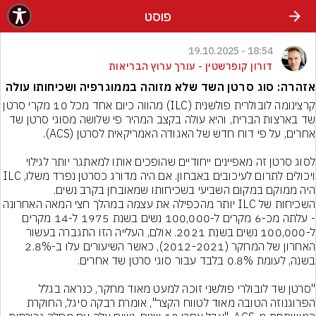
פוסט
18:54 - 19.10.2025
דורון קופרשטין - עורך ערוץ הבריאות
אזהרה: סוג סרטן השד שלא מזוהה בממוגרפיה ושכיחותו עולה
קרצינומה לובולרית פולשנית (ILC) מהווה כיום אחד מכל 10 מקרי סרטן 
שד בארצות הברית, והיא עולה בקצב המהיר פי שלושה מסוגי סרטן שד 
לסוג סרטן זה מאפיינים ייחודיים שהופכים אותו למאתגר יותר לגילוי 
ויכולים לתרום לעיכובים באבחון. אם היה מדורג כסרטן נפרד משלו, ILC 
היה ממוקם במקום השביעי בשכיחותו שמאובחן בקרב נשים.
השכיחות של ILC יותר מהכפילה את עצמה במהלך חצי המאה האחרונה 
- עלתה מכ-6 מקרים ל-100,000 נשים בשנת 1975 ל-14 מקרים 
ל-100,000 נשים בשנת 2021. אולם, העלייה הזו התגברה בעשור 
האחרון של המחקר (2012-2021), כאשר השיעורים עלו ב-2.8% 
"סרטן שד לובולרי פולשני זוכה למעט מאוד מחקר, כנראה בגלל 
הפרוגנוזה הטובה מאוד לטווח הקצר", אומרת רבקה סיגל, החוקרת 