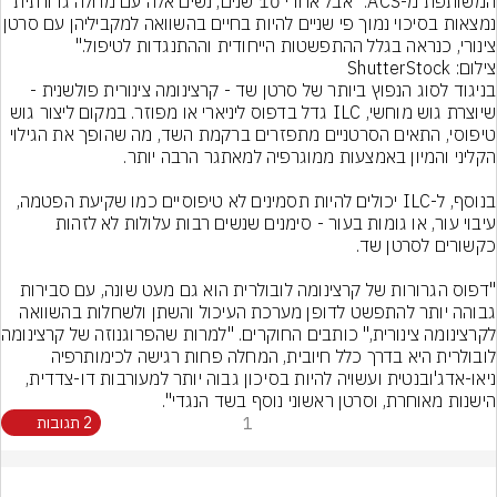
המשותפת מ-ACS. "אבל אחרי 10 שנים, נשים אלה עם מחלה גרורתית 
נמצאות בסיכוי נמוך פי שניים להיות בחיים בהשוואה
צינורי, כנראה בגלל ההתפשטות הייחודית וההתנגדות לטיפול."
צילום: ShutterStock
בניגוד לסוג הנפוץ ביותר של סרטן שד - קרצינומה צינורית פולשנית - 
שיוצרת גוש מוחשי, ILC גדל בדפוס ליניארי או מפוזר. במקום ליצור גוש 
טיפוסי, התאים הסרטניים מתפזרים ברקמת השד, מה שהופך את הגילוי 
בנוסף, ל-ILC יכולים להיות תסמינים לא טיפוסיים כמו שקיעת הפטמה, 
עיבוי עור, או גומות בעור - סימנים שנשים רבות עלולות לא לזהות 
"דפוס הגרורות של קרצינומה לובולרית הוא גם מעט שונה, עם סבירות 
גבוהה יותר להתפשט לדופן מערכת העיכול והשתן ולשחלות בהשוואה 
לקרצינומה צינורי
לובולרית היא בדרך כלל חיובית, המחלה פחות רגישה לכימותרפיה 
ניאו-אדג'ובנטית ועשויה להיות בסיכון גבוה יותר למעורבות דו-צדדית, 
הישנות מאוחרת, וסרטן ראשוני נוסף בשד הנגדי".
1
2 תגובות