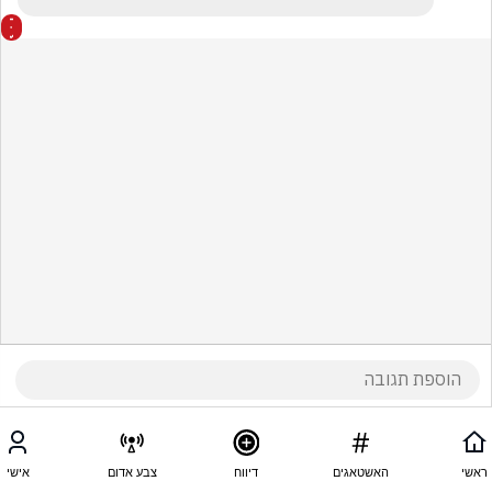
ראשי
האשטאגים
דיווח
צבע אדום
אישי