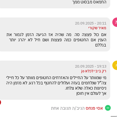
החמאס מבסוט ממך
20:11 - 20.09.2025
מאיר שקורי
אם  כול  פצצה  סה   מה  שהיה  אז  הגיעה  הזמן  לגמור  את  
הענין  אם  החטופים  כמה  פצצות  ושם  חיל  לא  יהרג  יותר  
בגללם  
19:13 - 20.09.2025
רק ביבי לכלא jo
מי שמוותר על החיילים והאזרחים החטופים מוותר על כל חיילי 
צה"ל שנלחמים בעזה ועלולים להחטף בכל רגע. לא מזמן היה 
אך לעולם אין חוסן
אסי פנחס
הגיב/ה תגובה אחת