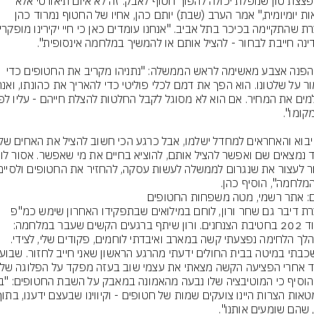
"כל פצצת טון שנופלת יכולה להפוך חטוף לאבק. זה לא איום תיאורטי אלא 
מציאות יומיומית," אמר הערב (שבת) יותם כהן, אחיו של החטוף נמרוד כהן 
כהן הפנה אצבע מאשימה לראש הממשלה: "נתניהו מקריב את החטופים כדי 
מלחמה", הוסיף כהן.
ם: אתר רשמי, מטה משפחות החטופים
בעצרת דיבר גם שחר ורון, לוחם במילואים שבתפקידו האחרון שימש כמ"פ 
בגדוד 202 בחטיבת הצנחנים. ורון שיתף ברגעים הקשים שעבר במלחמה: 
"במהלך הלחימה נפצעתי קשה במארב ואיבדתי לוחמים, פקודים שלי, לצידי. 
 שהם שומעים אותנו".