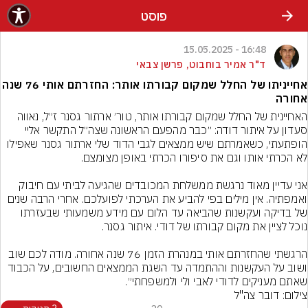
פוסט
16:48 - 15.05.2025
ד"ר אמיר בוחבוט, פרשן צבאי
אחייניתו של החלל שמקום קבורתו אותר: החזרתם אותי 76 שנה
אחורה
האחיינית של החלל שמקום קבורתו אותר, טור׳ ארתור גסנר ז״ל, נאווה 
סעדון על איתור דודה: ״כבר מהפעם הראשונה שצה״ל התקשר אליי 
הופתעתי, כשאמרתם שיש ממצאים לגבי הדוד שלי ארתור גסנר שאפילו 
אני עדיין מאוד נרגשת ממשלחת המכובדים שהגיעה לביתי עם חיבוק 
ואמפתיה. אין מילים בפי להביע את הערכתי לפועלכם. אחרי הרבה שנים 
של בדיקה ועקשנות שהביאה עד הלום עם מידע משמעותי שבעזרתו 
הרגשתי שהחזרתם אותי במנהרת הזמן 76 שנה אחורה. מודה לכם שוב 
ושוב על העקשנות וההתמדה עד השגת הממצאים החשובים, על הכבוד 
שאתם מעניקים לדודי לאבי ולי ולמשפחתי״.
צילום: דובר צה"ל