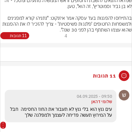
שמלאו התנאים להשבת החטופים וראש הממשלה מתעלם ומסכל - זה 
בהתייחסו להפגנות בעד עסקה אמר איזנקוט: "נתניהו קורא למפגינים 
ולמשפחות החטופים 'פלנגות פשיסטיות' - צריך להזכיר לו את ההפגנות 
שהוא עצמו השתתף בהן לפני 30 שנה".
4
11 תגובות
11 תגובות
09:50 - 04.09.2025
שלומי דהאן
עים גנץ הוא בלי גנץ לא תעבור את החוז החסימה  חבל 
על המירוץ תעשה פדיחה לעצמך ולמפלגה שלך 