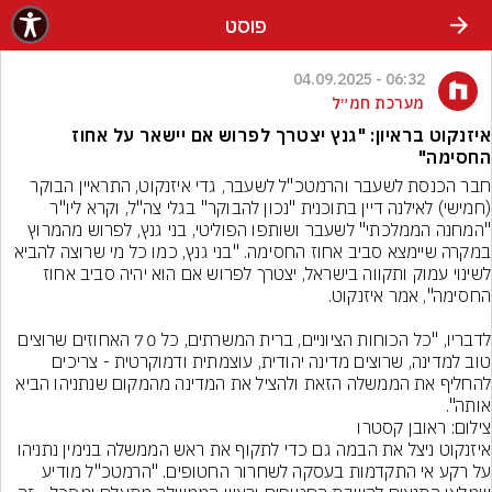
פוסט
06:32 - 04.09.2025
מערכת חמ״ל
איזנקוט בראיון: "גנץ יצטרך לפרוש אם יישאר על אחוז
החסימה"
חבר הכנסת לשעבר והרמטכ"ל לשעבר, גדי איזנקוט, התראיין הבוקר 
(חמישי) לאילנה דיין בתוכנית "נכון להבוקר" בגלי צה"ל, וקרא ליו"ר 
"המחנה הממלכתי" לשעבר ושותפו הפוליטי, בני גנץ, לפרוש מהמרוץ 
במקרה שיימצא סביב אחוז החסימה. "בני גנץ, כמו כל מי שרוצה להביא 
לשינוי עמוק ותקווה בישראל, יצטרך לפרוש אם הוא יהיה סביב אחוז 
לדבריו, "כל הכוחות הציוניים, ברית המשרתים, כל 70 האחוזים שרוצים 
טוב למדינה, שרוצים מדינה יהודית, עוצמתית ודמוקרטית - צריכים 
להחליף את הממשלה הזאת ולהציל את המדינה מהמקום שנתניהו הביא 
אותה".
צילום: ראובן קסטרו
איזנקוט ניצל את הבמה גם כדי לתקוף את ראש הממשלה בנימין נתניהו 
על רקע אי התקדמות בעסקה לשחרור החטופים. "הרמטכ"ל מודיע 