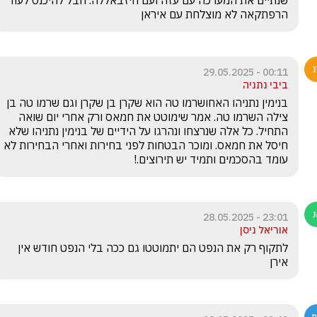
שנתיים את המערכה עם עזה ועם חיזבאללה. חבל להיכנס לעוד 
הרפתקאה לא מוצלחת עם איראן
00:11 - 29.05.2025
ביבי נתניה
בנימין נתניהו האחושרמו טה הוא שקרן בן שקרן וגם שרמו טה בן 
צילה השרמו טה. אמר שימוטט את חמאס ורק אחרי יום שואה 
התחיל. כל אלה שנרצחו ונהרגו על הידיים של בנימין נתניהו שלא 
חיסל את חמאס. ומוכר הבטחות לפני בחירות ואחרי הבחירות לא 
עומד בהסכמים ותמיד יש תירוצים.!
23:01 - 28.05.2025
אוריאל ניסן
לתקוף רק את הנפט הם יתמוטטו גם ככה בלי הנפט חודש אין 
אירן