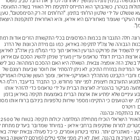
ראש הממשלה בנימין נתניהו ממשיך לאחרונה לכרוך את החבל סביב משטר 
האייתולות בטהרן, כשהבוקר הוא התייחס לתקיפת חיל ה
המוכנות הגבוהה של צה"ל לתקיפה באיראן, כמו גם מידת הכוונות של הדרג 
ני להשמיד את פרויקט הגרעין האיראני תוך כדי המו"מ בין ארה"ב לאיראן.
נשיא ארצות הברית דונלד טראמפ עדיין מעריך שניתן להשיג הסכם עם 
ולשאר המדינות במזרח התיכון. לא ניתן להסתיר את חוסר שביעות רצונם של 
בהפתעה מביקור בהונגריה לארצות הברית על ידי טראמפ כדי להזהיר אותו 
בארבע עינייים שלא יפתיע את ארצות הברית באמצעות תקיפה באיראן בזמן 
מ. יש הטוענים כי התקיימו מספר שיחות טלפוניות ביניהם ברוח אותו מסר
: רויטרס
חיל האוויר הישרא