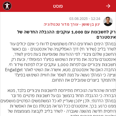
פוסט
12:24 - 03.08.2025
ינון בן שושן - עורך מדור טכנולוגיה
רק לחשבונות עם 1,000 עוקבים: ההגבלה החדשה של
אינסטגרם
במהלך הימים האחרונים החלו משתמשים לדווח כי אינם יכולים עוד 
לשדר בלייב (שידור חי) דרך האפליקציה של אינסטגרם - גם כאשר 
החשבון שלהם ציבורי. לפי ההודעות שמופיעות בעת ניסיון לשדר, 
אינסטגרם עדכנה את מדיניות השימוש בפיצ'ר הפופולרי, וכעת רק 
חשבונות ציבוריים עם לפחות 1,000 עוקבים יוכלו לפתוח שידור חי. 
החברה האם של אינסטגרם, מטא, אישרה את השינוי לאתר Engadget 
וציינה כי המהלך נעשה על מנת לשפר את חוויית השימוש בפיצ'ר 
למרות שההודעה הנוכחית מתייחסת לחשבונות ציבוריים בלבד, מטא 
הבהירה כי ההגבלה תחול בהמשך גם על חשבונות פרטיים. מדובר 
במהלך הדרגתי, ולכן ייתכן
ממנו כרגע. בכך, אינסטגרם ככל הנראה מבטלת גם את האפשרות 
היחסית חדשה מהשנה שעברה - לשדר בלייב לקבוצה מצומצמת של 