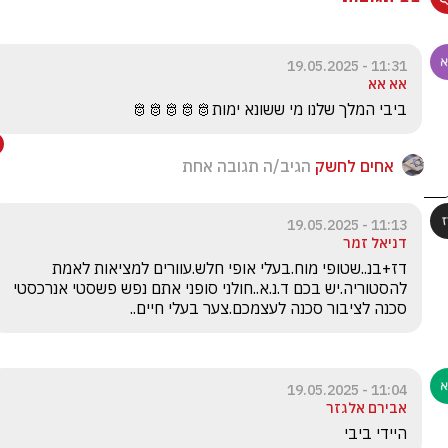
11:31 - 19.05.2025
אא אא
ביבי המלך שלנו מי ששונא ימות🫅🫅🫅🫅🫅
אחים לחשק
הגיב/ה תגובה אחת
11:13 - 19.05.2025
דניאל זמר
דז+בנ..שטופי מוח.בעלי אופי חלש.עוורים למציאות לאמת 
להסטוריה.יש בכם ד.נ.א..חולני סופני אתם נפש פשסטי אנרכסטי 
סכנה לציבור סכנה לעצמכם.צער בעלי חיים..
11:04 - 19.05.2025
אבירם אלגזר
היידי ביבי