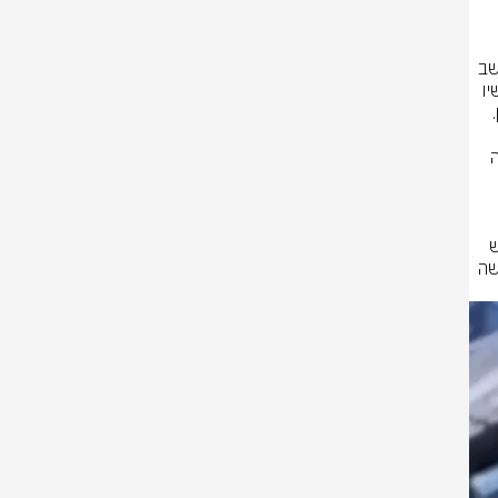
בתאריך 03/09/25 התקבל דיווח אודות התפרצות וגניבת כלי בנייה יקרי ערך 
עם קבלת הדיווח, שוטרי המחוז הצפוני פתחו בחקירה האירוע ועצרו חשוד תושב 
המקום בביתו. במעמד זה, זיהו השוטרים אדם שעל פי החשד היה שותף למעשיו 
מחומר החקירה עלה, כי בבוקר יום האירוע, כמה שעות קודם לכן, נגרמה חבלה 
בעבירות של גניבה, הסעה והלנה של שוהה בלתי חוקי ונגד השב״ח תושב איו״ש 
(20) בבית משפט השלום בעכו באמצעות שלוחת תביעות גליל צפון, לצד בקשה 