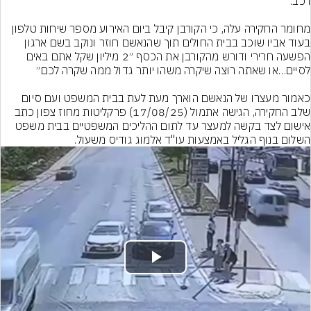
מחומר החקירה עלה, כי הקורבן קיבל ביום האירוע מספר שיחות טלפון 
בעוד אביו שוכב בבית החולים תוך שהנאשם חוזר ונוקב בשם ארגון 
הפשעה חרירי ודורש מהקורבן את הכסף ״2 מיליון שקל אתם באים 
כאמור מעצרו של הנאשם הוארך מעת לעת בבית המשפט ועם סיום 
שלב החקירה, הגישה אתמול (17/08/25) פרקליטות מחוז צפון כתב 
אישום לצד בקשה למעצר עד לתום ההליכים המשפטיים בבית משפט 
השלום בנוף הגליל באמצעות עו"ד אלמוג גודיס משעול.
Play
Video